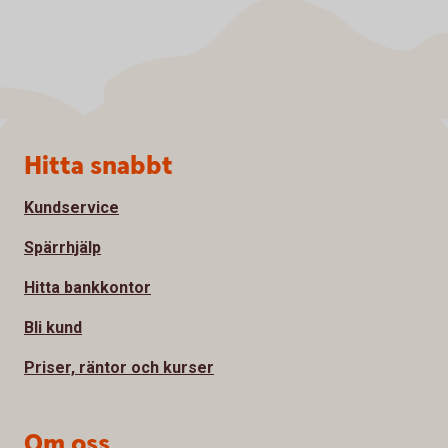
Sidfot
Hitta snabbt
Kundservice
Spärrhjälp
Hitta bankkontor
Bli kund
Priser, räntor och kurser
Om oss