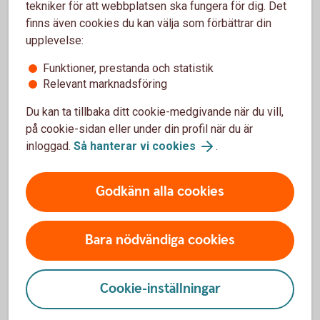
tekniker för att webbplatsen ska fungera för dig. Det
Var ute i god tid
finns även cookies du kan välja som förbättrar din
upplevelse:
När ni vill ansöka om någon av dessa garantier –
tänk på att kontakta oss i god tid. Vi skickar in en
Funktioner, prestanda och statistik
ansökan till EKN med en beskrivning av exporten
Relevant marknadsföring
eller exportanknytningen. Därefter bedömer EKN
Du kan ta tillbaka ditt cookie-medgivande när du vill,
risken i affären och ger en offert.
på cookie-sidan eller under din profil när du är
inloggad.
Så hanterar vi cookies
.
Godkänn alla cookies
Frågor och svar om EKN
Bara nödvändiga cookies
Vem kan ansöka om en EKN-garanti?
Kan nystartade företag få stöd av EKN?
Cookie-inställningar