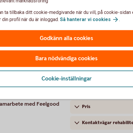
elevant marknadsföring
n ta tillbaka ditt cookie-medgivande när du vill, på cookie-sidan 
 din profil när du är inloggad.
Så hanterar vi
cookies
.
habiliteringsplan
Godkänn alla cookies
 och behöva hjälp att komma tillbaka till
iteringsstöd via sjukförsäkringen. Tillsammans
ör att komma tillbaka till arbetet - och
Bara nödvändiga cookies
Cookie-inställningar
Så fungerar rehabiliter
08.00-17.00
 i samarbete med Feelgood
Pris
Kontaktvägar rehabilit