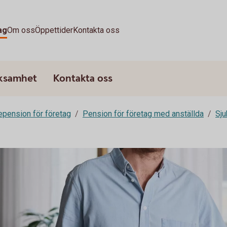
ag
Om oss
Öppettider
Kontakta oss
rksamhet
Kontakta oss
epension för företag
Pension för företag med anställda
Sju