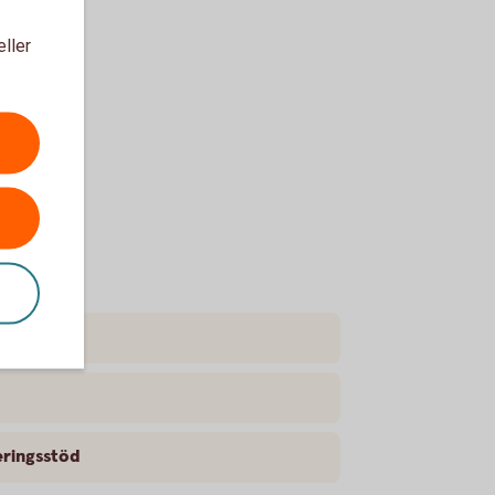
eller
ingsstöd
eringsstöd