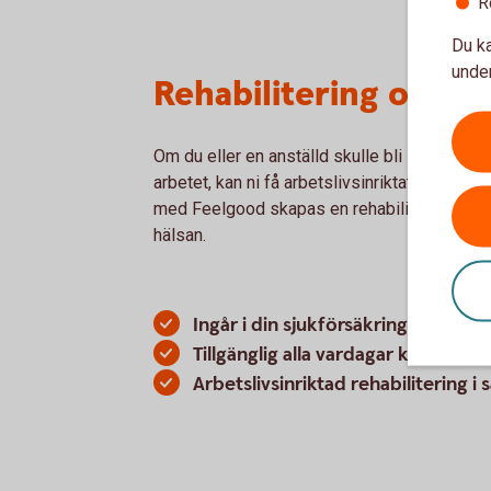
R
Du ka
under
Rehabilitering och re
Om du eller en anställd skulle bli sjukskriven
arbetet, kan ni få arbetslivsinriktat rehabil
med Feelgood skapas en rehabiliteringsplan f
hälsan.
Ingår i din sjukförsäkring
Tillgänglig alla vardagar klockan 
Arbetslivsinriktad rehabilitering