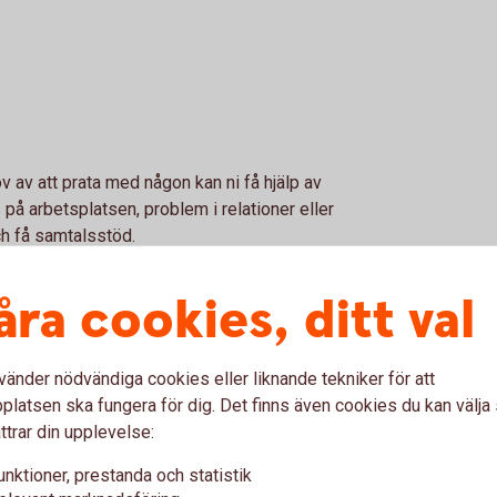
v av att prata med någon kan ni få hjälp av
på arbetsplatsen, problem i relationer eller
ch få samtalsstöd.
åra cookies, ditt val
Så fungerar samtalsstö
vänder nödvändiga cookies eller liknande tekniker för att
gnet och du är anonym
Pris
latsen ska fungera för dig. Det finns även cookies du kan välj
ttrar din upplevelse:
Kontaktvägar samtalss
unktioner, prestanda och statistik