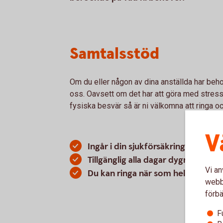
Samtalsstöd
Om du eller någon av dina anställda har beho
oss. Oavsett om det har att göra med stress 
fysiska besvär så är ni välkomna att ringa o
V
Ingår i din sjukförsäkring
Tillgänglig alla dagar dygnet runt
Vi an
Du kan ringa när som helst på dy
webbp
förbä
F