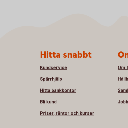
Sidfot
Hitta snabbt
Om
Kundservice
Om T
Spärrhjälp
Håll
Hitta bankkontor
Sam
Bli kund
Jobb
Priser, räntor och kurser