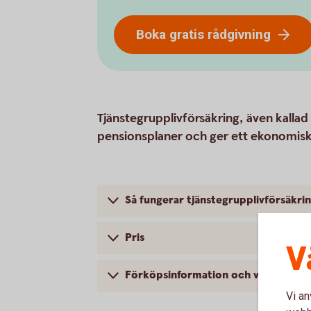
Boka gratis rådgivning
Tjänstegrupplivförsäkring, även kallad T
pensionsplaner och ger ett ekonomiskt s
Så fungerar tjänstegrupplivförsäkri
Pris
V
Förköpsinformation och villkor
Vi an