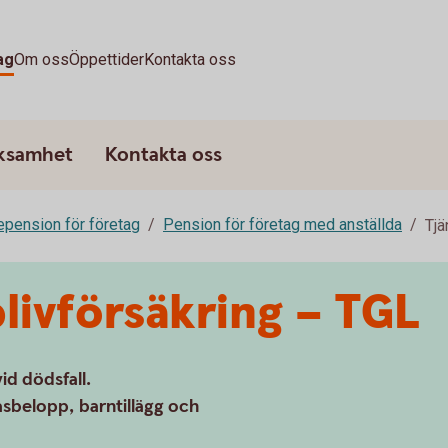
ag
Om oss
Öppettider
Kontakta oss
rksamhet
Kontakta oss
epension för företag
Pension för företag med anställda
Tjä
livförsäkring – TGL
id dödsfall.
asbelopp, barntillägg och