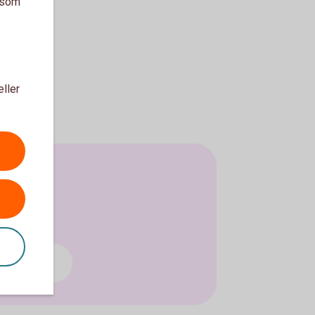
a som
eller
öretag