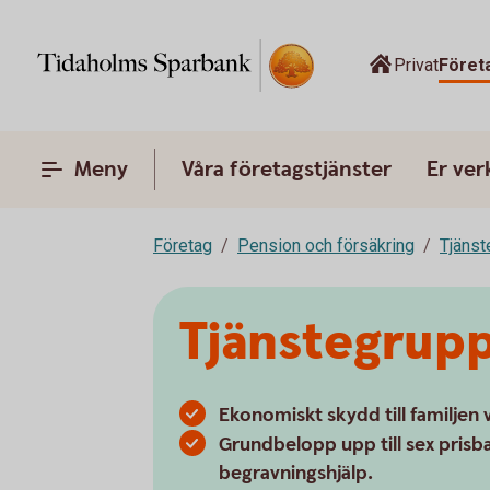
Privat
Föret
Meny
Våra företagstjänster
Er ve
Företag
Pension och försäkring
Tjänst
Tjänstegrupp
Ekonomiskt skydd till familjen v
Grundbelopp upp till sex prisb
begravningshjälp.