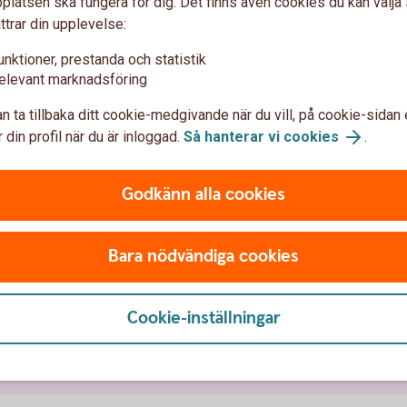
latsen ska fungera för dig. Det finns även cookies du kan välj
ttrar din upplevelse:
Vid dödsfall
unktioner, prestanda och statistik
elevant marknadsföring
n ta tillbaka ditt cookie-medgivande när du vill, på cookie-sidan 
Hantering vid dödsfall
 din profil när du är inloggad.
Så hanterar vi cookies
.
Godkänn alla cookies
n
Bara nödvändiga cookies
ukförsäkring företag
Olycksfallsförsäkring
Cookie-inställningar
Individuell livförsäkring
Vårdförsäkring f