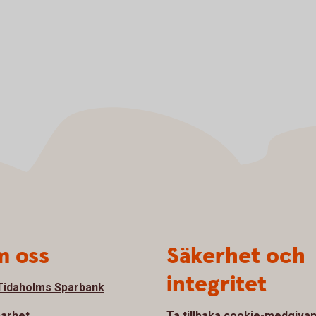
 oss
Säkerhet och
integritet
idaholms Sparbank
barhet
Ta tillbaka cookie-medgiva