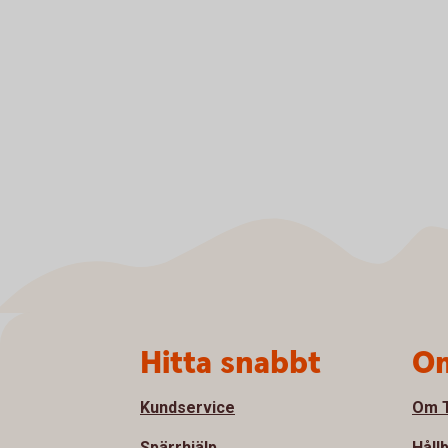
Sidfot
Hitta snabbt
Om
Kundservice
Om T
Spärrhjälp
Håll