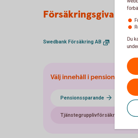
webbp
förbä
Försäkringsgivare
F
R
Du ka
Swedbank Försäkring AB
under
Välj innehåll i pensionsplane
Pensionssparande
Sj
Tjänstegrupplivförsäkring TGL