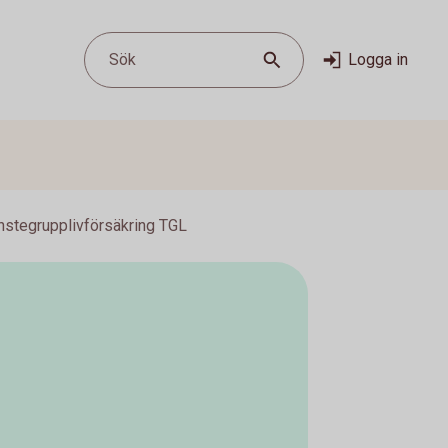
Sök
Logga in
nstegrupplivförsäkring TGL