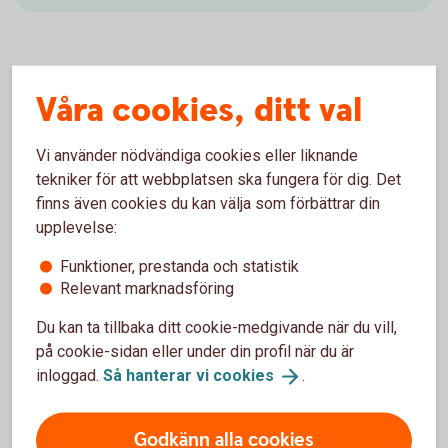
Försäkringsgivare
Våra cookies, ditt val
Folksam ömsesidig sakförsäkring
Vi använder nödvändiga cookies eller liknande
tekniker för att webbplatsen ska fungera för dig. Det
finns även cookies du kan välja som förbättrar din
upplevelse:
Välj innehåll i pensionsplanen
Funktioner, prestanda och statistik
Relevant marknadsföring
Pensionssparande
Du kan ta tillbaka ditt cookie-medgivande när du vill,
på cookie-sidan eller under din profil när du är
Sjukförsäkring företag
inloggad.
Så hanterar vi
cookies
.
Olycksfallsförsäkring
Godkänn alla cookies