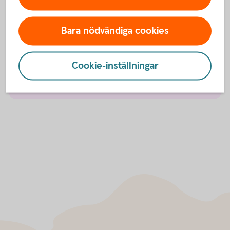
Tjänstegrupplivförsäkring TGL
Bara nödvändiga cookies
Individuell livförsäkring
Cookie-inställningar
Vårdförsäkring företag