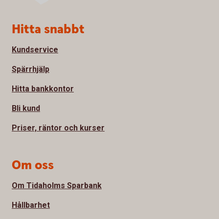
Sidfot
Hitta snabbt
Kundservice
Spärrhjälp
Hitta bankkontor
Bli kund
Priser, räntor och kurser
Om oss
Om Tidaholms Sparbank
Hållbarhet