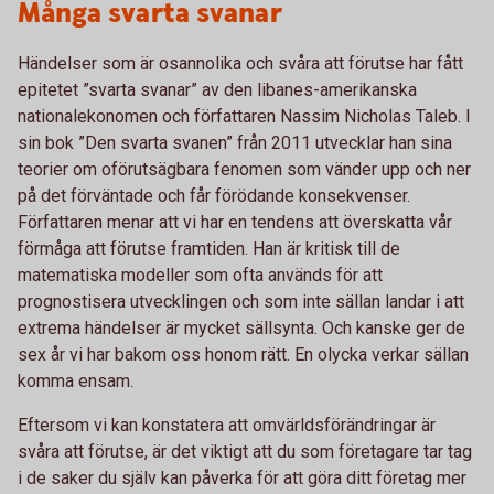
Många svarta svanar
Händelser som är osannolika och svåra att förutse har fått
epitetet ”svarta svanar” av den libanes-amerikanska
nationalekonomen och författaren Nassim Nicholas Taleb. I
sin bok ”Den svarta svanen” från 2011 utvecklar han sina
teorier om oförutsägbara fenomen som vänder upp och ner
på det förväntade och får förödande konsekvenser.
Författaren menar att vi har en tendens att överskatta vår
förmåga att förutse framtiden. Han är kritisk till de
matematiska modeller som ofta används för att
prognostisera utvecklingen och som inte sällan landar i att
extrema händelser är mycket sällsynta. Och kanske ger de
sex år vi har bakom oss honom rätt. En olycka verkar sällan
komma ensam.
Eftersom vi kan konstatera att omvärldsförändringar är
svåra att förutse, är det viktigt att du som företagare tar tag
i de saker du själv kan påverka för att göra ditt företag mer