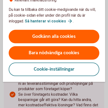
Så stärker du företagets
verksamhet i en föränderlig
Du kan ta tillbaka ditt cookie-medgivande när du vill,
på cookie-sidan eller under din profil när du är
värld:
inloggad.
Så hanterar vi
cookies
.
Se till att hålla koll på företagets kassaflöde –
när pengar kommer in och när de går ut. Gör en
Godkänn alla cookies
likviditetsbudget så att du får klart för dig om,
och i så fall när, du riskerar att få
likviditetsproblem.
Bara nödvändiga cookies
Bygg en buffert, eller förstärk den som redan
finns, för att klara sämre tider och oförutsedda
utgifter.
Cookie-inställningar
Stresstesta företagets ekonomi. Vad händer
om lågkonjunkturen biter sig fast? Hur påverkas
ni av leveransstörningar och prishöjningar på
produkter som företaget köper?
Se över företagets kostnader. Vilka
besparingar går att göra? Kan du hitta andra,
mer kostnadseffektiva lösningar? Vad finns det