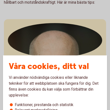
hållbart och motståndskraftigt. Här är mina bästa tips:
Jörgen Kennemar
Våra cookies, ditt val
Företagarekonom
Vi använder nödvändiga cookies eller liknande
Ladda ner bild
tekniker för att webbplatsen ska fungera för dig. Det
finns även cookies du kan välja som förbättrar din
upplevelse:
Funktioner, prestanda och statistik
Relevant marknadsföring