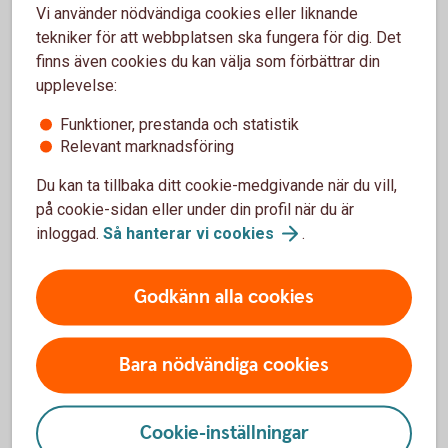
Vi använder nödvändiga cookies eller liknande
tekniker för att webbplatsen ska fungera för dig. Det
finns även cookies du kan välja som förbättrar din
upplevelse:
Funktioner, prestanda och statistik
Relevant marknadsföring
Kolla in våra olika kort
Du kan ta tillbaka ditt cookie-medgivande när du vill,
på cookie-sidan eller under din profil när du är
Funderar du på att skaffa ett eller flera kort? Jämför
inloggad.
Så hanterar vi
cookies
.
våra kreditkort och bankkort för att se vad som
passar dig.
Godkänn alla cookies
Jämför kreditkort och
bankkort
Bara nödvändiga cookies
Cookie-inställningar