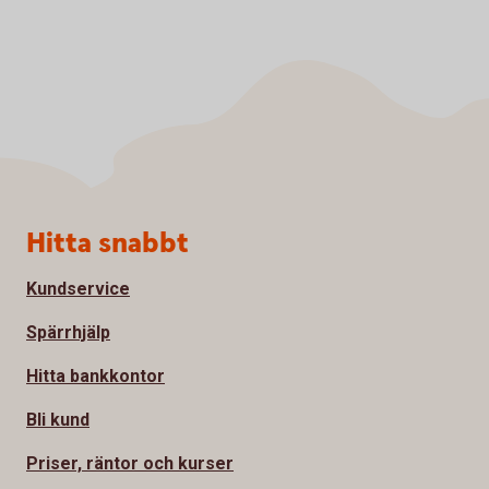
Sidfot
Hitta snabbt
Kundservice
Spärrhjälp
Hitta bankkontor
Bli kund
Priser, räntor och kurser