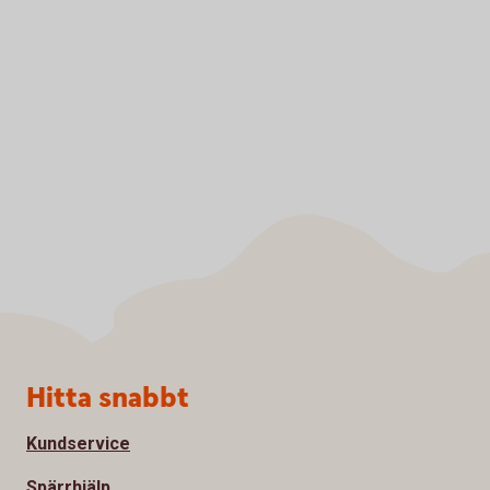
Sidfot
Hitta snabbt
Kundservice
Spärrhjälp