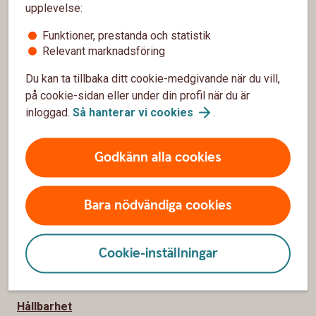
upplevelse:
Funktioner, prestanda och statistik
Sidfot
Hitta snabbt
Relevant marknadsföring
Du kan ta tillbaka ditt cookie-medgivande när du vill,
Kundservice
på cookie-sidan eller under din profil när du är
Spärrhjälp
inloggad.
Så hanterar vi
cookies
.
Hitta bankkontor
Godkänn alla cookies
Bli kund
Priser, räntor och kurser
Bara nödvändiga cookies
Om oss
Cookie-inställningar
Om Tidaholms Sparbank
Hållbarhet