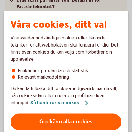
Dras skatt på räntan som betalas ut för
Fasträntekontot?
Våra cookies, ditt val
Kan jag ta ut mina pengar i förtid?
Vi använder nödvändiga cookies eller liknande
Kan jag öppna ett Fasträntekonto till mitt
tekniker för att webbplatsen ska fungera för dig. Det
företag?
finns även cookies du kan välja som förbättrar din
upplevelse:
Kan jag förnya mitt fasträntekonto själv innan
det förfaller?
Funktioner, prestanda och statistik
Relevant marknadsföring
Går det att ha ett gemensamt fasträntekonto?
Du kan ta tillbaka ditt cookie-medgivande när du vill,
på cookie-sidan eller under din profil när du är
Varför står det ett minusbelopp på
inloggad.
Så hanterar vi
cookies
.
fasträntekontot när det förfaller?
Godkänn alla cookies
Villkor och övrig information