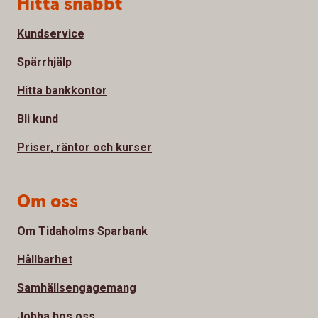
Sidfot
Hitta snabbt
Kundservice
Spärrhjälp
Hitta bankkontor
Bli kund
Priser, räntor och kurser
Om oss
Om Tidaholms Sparbank
Hållbarhet
Samhällsengagemang
Jobba hos oss