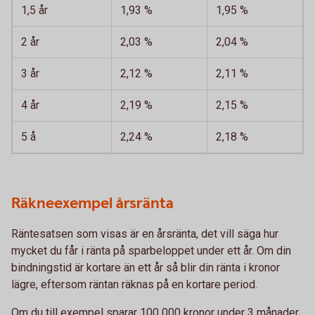
1,5 år
1,93 %
1,95 %
2 år
2,03 %
2,04 %
3 år
2,12 %
2,11 %
4 år
2,19 %
2,15 %
5 å
2,24 %
2,18 %
Räkneexempel årsränta
Räntesatsen som visas är en årsränta, det vill säga hur
mycket du får i ränta på sparbeloppet under ett år. Om din
bindningstid är kortare än ett år så blir din ränta i kronor
lägre, eftersom räntan räknas på en kortare period.
Om du till exempel sparar 100 000 kronor under 3 månader