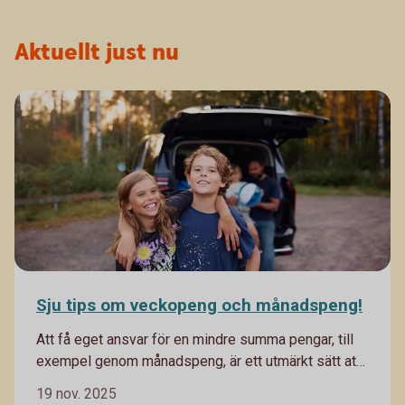
Aktuellt just nu
Sju tips om veckopeng och månadspeng!
Att få eget ansvar för en mindre summa pengar, till
exempel genom månadspeng, är ett utmärkt sätt att
lära barn om pengars värde och att hushålla med
19 nov. 2025
begränsade resurser. Det ger också en bra grund till