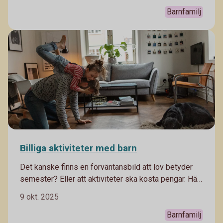
att kunna sköta sin ekonomi som vuxen. Här får du
Barnfamilj
tips som bäddar för en bra start.
Billiga aktiviteter med barn
Det kanske finns en förväntansbild att lov betyder
semester? Eller att aktiviteter ska kosta pengar. Här
kommer massor av tips du kan hitta på med ditt barn
9 okt. 2025
som inte kostar så mycket.
Barnfamilj