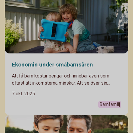
Ekonomin under småbarnsåren
Att få barn kostar pengar och innebär även som
oftast att inkomsterna minskar. Att se över sin
ekonomi och hur den kommer påverkas av tillskott
7 okt. 2025
till familjen är en klok sak. Gör en budget över
nuvarande inkomster och utgifter, och se hur den
Barnfamilj
kommer ändras.