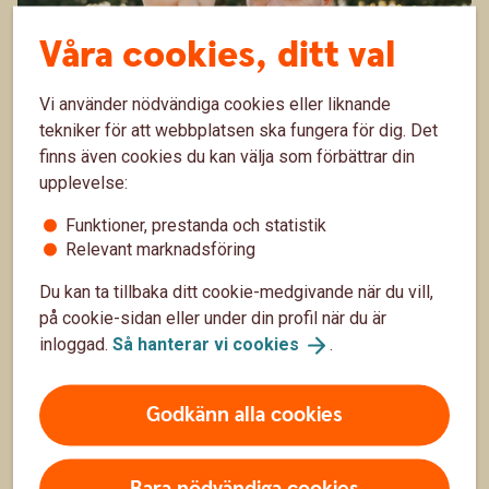
Våra cookies, ditt val
Vi använder nödvändiga cookies eller liknande
tekniker för att webbplatsen ska fungera för dig. Det
finns även cookies du kan välja som förbättrar din
upplevelse:
Prata pengar med barn
Funktioner, prestanda och statistik
Barn som lär sig att hushålla med sina pengar och
Relevant marknadsföring
spara regelbundet, känner mindre oro och stress
kring ekonomin. Att tidigt börja prata om pengar och
Du kan ta tillbaka ditt cookie-medgivande när du vill,
7 okt. 2025
hur mycket olika saker kostar, hjälper nämligen ditt
på cookie-sidan eller under din profil när du är
barn att förstå pengars värde.
Barnfamilj
inloggad.
Så hanterar vi
cookies
.
Godkänn alla cookies
Bara nödvändiga cookies