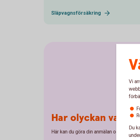
Släpvagnsförsäkring
V
Vi an
webbp
förbä
F
Har olyckan varit 
R
Du ka
Här kan du göra din anmälan och ansöka 
under