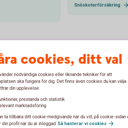
Snöskoterförsäkring
åra cookies, ditt val
Anmäl skada
vänder nödvändiga cookies eller liknande tekniker för att
latsen ska fungera för dig. Det finns även cookies du kan välj
ttrar din upplevelse:
unktioner, prestanda och statistik
framme?
elevant marknadsföring
n ta tillbaka ditt cookie-medgivande när du vill, på cookie-sidan 
om ersättning.
 din profil när du är inloggad.
Så hanterar vi
cookies
.