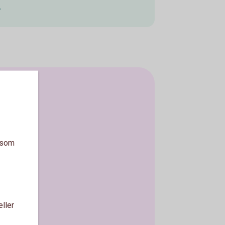
a som
eller