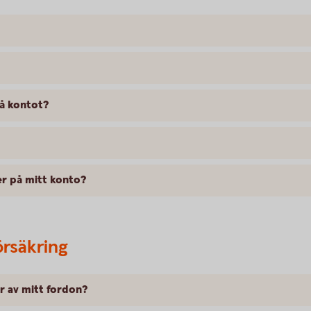
på kontot?
er på mitt konto?
örsäkring
er av mitt fordon?