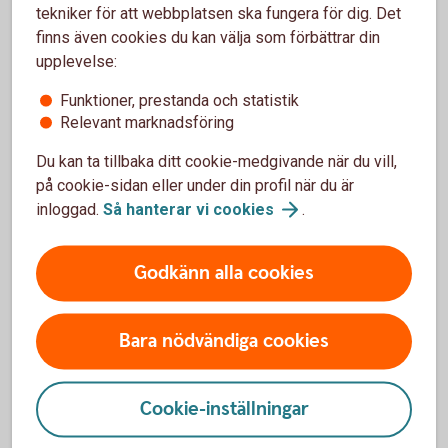
Säkerhet och BankID
tekniker för att webbplatsen ska fungera för dig. Det
finns även cookies du kan välja som förbättrar din
Använd aldrig BankID om någon oväntat
upplevelse:
kontaktar dig
Funktioner, prestanda och statistik
Läs alltid texten innan du loggar in eller
Relevant marknadsföring
godkänner
Kontrollera vem eller vilket företag du
Du kan ta tillbaka ditt cookie-medgivande när du vill,
identifierar dig för
på cookie-sidan eller under din profil när du är
Vad är din avsikt – Logga in, signera en
inloggad.
Så hanterar vi
cookies
.
betalning eller ett avtal?
När du betalar eller signerar – kontrollera till
vilken mottagare
Godkänn alla cookies
Bara nödvändiga cookies
Mobilt BankID – vanliga frågor och
Cookie-inställningar
svar