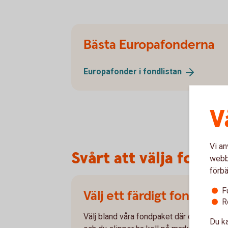
Bästa Europafonderna
Europafonder i
fondlistan
V
Vi an
Svårt att välja fond?
webbp
förbä
F
Välj ett färdigt fondpake
R
Välj bland våra fondpaket där du sparar 
Du ka