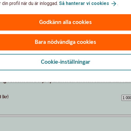
 din profil när du är inloggad.
Så hanterar vi
cookies
.
Godkänn alla cookies
Bara nödvändiga cookies
Cookie-inställningar
Månadsspara i fonder
drig försent att börja spara. Även en liten summa kan växa
(kr)