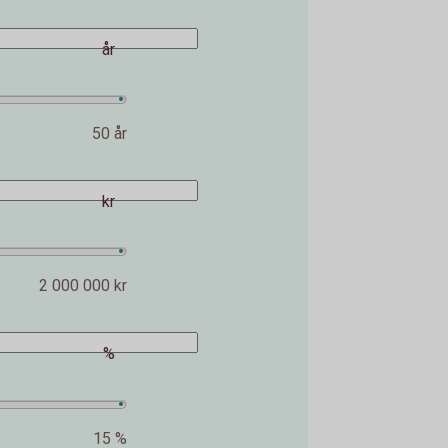
år
50 år
kr
2 000 000 kr
%
15 %