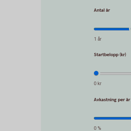
Antal år
1 år
Startbelopp (kr)
0 kr
Avkastning per år
0 %