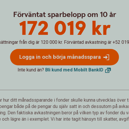
Förväntat sparbelopp om 10 år
172 019 kr
sättningar från dig är 120 000 kr.
Förväntad avkastning är +52 019 
Logga in och börja månadsspara
Inte kund än?
Bli kund med Mobilt
BankID
 hur ditt månadssparande i fonder skulle kunna utvecklas över ti
 pengar både på de pengar du själv satt in och dessutom på avkast
g. Den faktiska avkastningen beror på vilken typ av fonder du väl
och lägre än i exemplet. Vi har inte tagit hänsyn till skatter, avgift