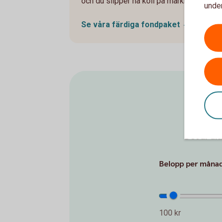
och du slipper ha koll på marknaden.
under
Se våra färdiga
fondpaket
Det är al
Belopp per månad 
100 kr