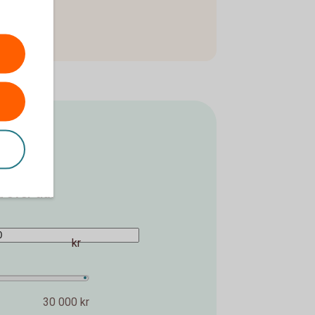
 över tid.
kr
30 000 kr