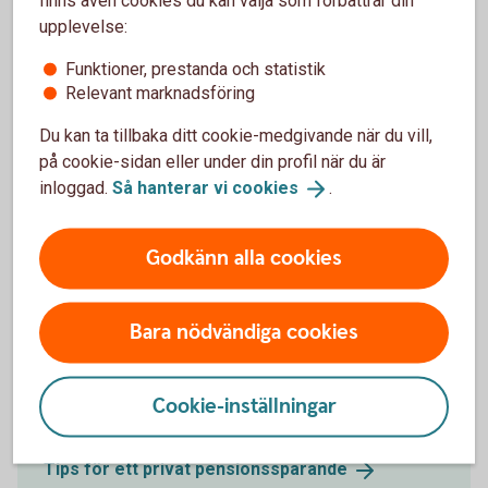
finns även cookies du kan välja som förbättrar din
upplevelse:
Kolla in pensionen på
minPension.se
Funktioner, prestanda och statistik
Relevant marknadsföring
Du kan ta tillbaka ditt cookie-medgivande när du vill,
på cookie-sidan eller under din profil när du är
Hur mycket behöver du spara?
inloggad.
Så hanterar vi
cookies
.
Flera saker påverkar hur mycket du ska
Godkänn alla cookies
pensionsspara:
När du vill gå i pension.
Hur mycket du tjänar idag.
Bara nödvändiga cookies
Om du jobbar heltid eller deltid.
Om du har tjänstepension eller inte.
Hur mycket du vill ha ut i månaden som
Cookie-inställningar
pensionär.
Tips för ett privat
pensionssparande