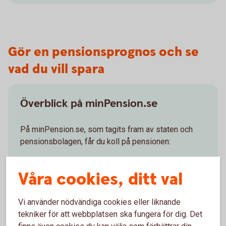
Gör en pensionsprognos och se
vad du vill spara
Överblick på minPension.se
På minPension.se, som tagits fram av staten och
pensionsbolagen, får du koll på pensionen:
Uppgifter om dina pensioner - inhämtas
automatiskt när du registrerar dig.
Våra cookies, ditt val
Tjänsten – snabb, enkel, oberoende och
kostnadsfri.
Vi använder nödvändiga cookies eller liknande
Gör en pensionsprognos – se vad du förväntas
tekniker för att webbplatsen ska fungera för dig. Det
få i pension.