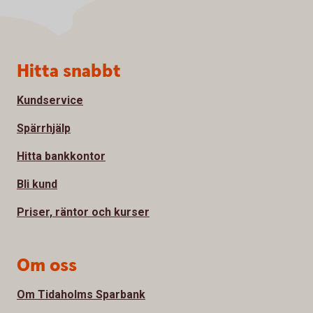
Sidfot
Hitta snabbt
Kundservice
Spärrhjälp
Hitta bankkontor
Bli kund
Priser, räntor och kurser
Om oss
Om Tidaholms Sparbank