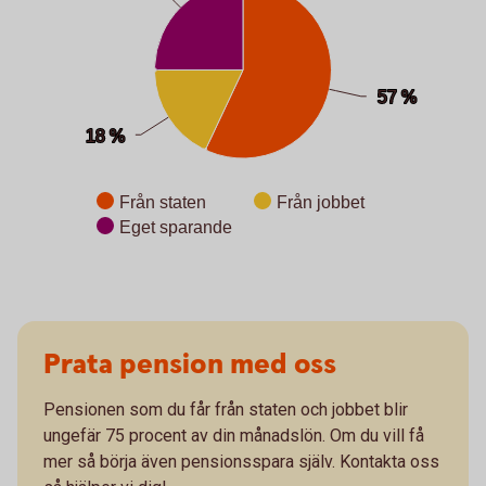
57 %
57 %
18 %
18 %
Från staten
Från jobbet
Eget sparande
End of interactive chart.
Prata pension med oss
Pensionen som du får från staten och jobbet blir
ungefär 75 procent av din månadslön. Om du vill få
mer så börja även pensionsspara själv. Kontakta oss