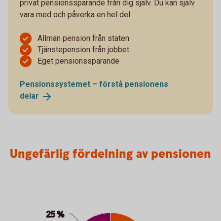
privat pensionssparande från dig själv. Du kan själv
vara med och påverka en hel del.
Allmän pension från staten
Tjänstepension från jobbet
Eget pensionssparande
Pensionssystemet – förstå pensionens
delar
Ungefärlig fördelning av pensionen
Ungefärlig fördelning av pensionen
Pie chart with 3 slices.
25 %
25 %