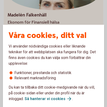
Madelén Falkenhäll
Ekonom för Finansiell hälsa
Våra cookies, ditt val
Vi använder nödvändiga cookies eller liknande
Pensionstips för olika åldrar
tekniker för att webbplatsen ska fungera för dig. Det
finns även cookies du kan välja som förbättrar din
Ska du börja pensionsspara, men är osäker på hur du
upplevelse:
kommer i gång? Ta del av våra pensionstips för olika
Funktioner, prestanda och statistik
åldrar.
Relevant marknadsföring
Pensionstips för olika
åldrar
Du kan ta tillbaka ditt cookie-medgivande när du vill,
på cookie-sidan eller under din profil när du är
inloggad.
Så hanterar vi
cookies
.