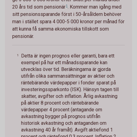
20 års tid som
pensionär
1
. Kommer man igång med
sitt pensionssparande först i 50-årsåldern behöver
man i stället spara 4 000-5 000 kronor per månad för
att kunna få samma ekonomiska tillskott som
pensionär.
Detta är ingen prognos eller garanti, bara ett
1
exempel på hur ett månadssparande kan
utvecklas över tid. Beräkningarna är gjorda
utifrån olika sammansättningar av aktier och
räntebärande värdepapper i fonder sparat på
investeringssparkonto (ISK). Hänsyn tagen till
skatter, avgifter och inflation. Årlig avkastning
på aktier 8 procent och räntebärande
värdepapper 4 procent (antagande om
avkastning bygger på prognos utifrån
historisk avkastning och antaganden om
avkastning 40 år framåt). Avgift aktiefond 1
procent och räntefond 0,3 procent. Inflation 2