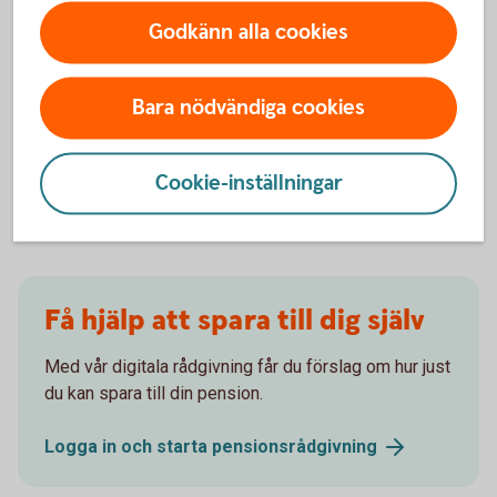
Godkänn alla cookies
Börja spara till pension
Låt oss hjälpa dig att komma igång med
Bara nödvändiga cookies
pensionssparandet till din framtida pension!
Pensionsspara privat - räkna ut din
pension
Cookie-inställningar
Få hjälp att spara till dig själv
Med vår digitala rådgivning får du förslag om hur just
du kan spara till din pension.
Logga in och starta
pensionsrådgivning