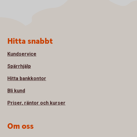
Sidfot
Hitta snabbt
Kundservice
Spärrhjälp
Hitta bankkontor
Bli kund
Priser, räntor och kurser
Om oss