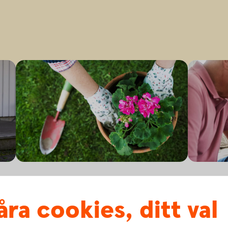
När någon dör – ta hand om
Vem ä
dödsbo och bouppteckning
åra cookies, ditt val
Vid döds
anhörig
När en nära anhörig dör ska du både
eller å