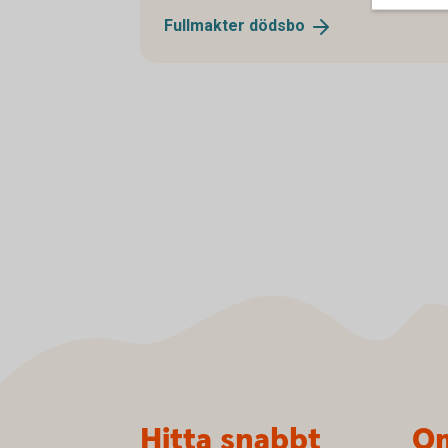
Fullmakter
dödsbo
Sidfot
Hitta snabbt
Om