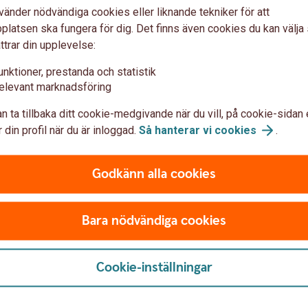
bearbeta sorgen, och ta hand om många
9 okt. 
vänder nödvändiga cookies eller liknande tekniker för att
pengarn
praktiska frågor.
9 okt. 2025
latsen ska fungera för dig. Det finns även cookies du kan välj
Anpassa
ttrar din upplevelse:
Här förklarar vi vad du behöver göra själv
vi guida
och vad vi som bank kan hjälpa dig med.
unktioner, prestanda och statistik
elevant marknadsföring
k
Dödsfall
n ta tillbaka ditt cookie-medgivande när du vill, på cookie-sidan 
 din profil när du är inloggad.
Så hanterar vi
cookies
.
Godkänn alla cookies
Bara nödvändiga cookies
Arvskifte – 
ar eller fatta beslut åt
Vi har samlat blanketter o
Cookie-inställningar
ll med att utföra
behöver när tillgångarna f
arvingarna.