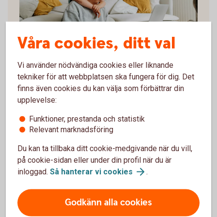
Våra cookies, ditt val
Vi använder nödvändiga cookies eller liknande
Skriv ut guide och ha hemma
tekniker för att webbplatsen ska fungera för dig. Det
finns även cookies du kan välja som förbättrar din
Guide när du förlorat en närstående (pdf)
upplevelse:
Funktioner, prestanda och statistik
Relevant marknadsföring
Du kan ta tillbaka ditt cookie-medgivande när du vill,
Det här gör banken
på cookie-sidan eller under din profil när du är
inloggad.
Så hanterar vi
cookies
.
När vi får veta av Skatteverket att någon har dött
sker följande:
Godkänn alla cookies
Betal- och kreditkort samt BankID spärras