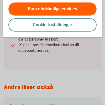
Internetbanken och telefontjänsten Kundcenter
Bara nödvändiga cookies
avslutas
Tjänsten e-faktura sägs upp, och alla framtida
fakturor skickas istället som pappersfakturor
Cookie-inställningar
Privatgiro avslutas
Dispositionsrätter för god man, förvaltare och
övriga personer tas bort
Kapital- och räntebesked skickas till
dödsboets adress
Andra läser också