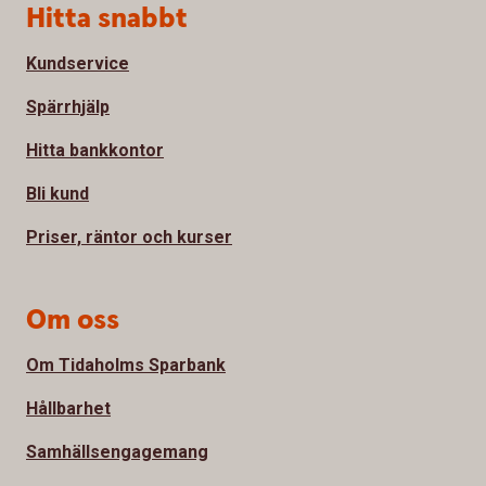
Sidfot
Hitta snabbt
Kundservice
Spärrhjälp
Hitta bankkontor
Bli kund
Priser, räntor och kurser
Om oss
Om Tidaholms Sparbank
Hållbarhet
Samhällsengagemang