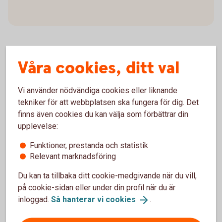
Våra cookies, ditt val
Betalningar i dödsbon
Vi använder nödvändiga cookies eller liknande
För att betala räkningarna för ett dödsbo behöver ni
tekniker för att webbplatsen ska fungera för dig. Det
komma in på något av våra tre kontor i Tidaholm,
finns även cookies du kan välja som förbättrar din
Mullsjö eller Hjo. Alternativt kan ni skicka in
upplevelse:
fakturorna till banken, då vill vi att ni skickar
Funktioner, prestanda och statistik
fakturorna och blanketten ”betalningar i dödsbo”.
Relevant marknadsföring
Ytterligare instruktioner finns på blanketten.
Du kan ta tillbaka ditt cookie-medgivande när du vill,
Blankett om Betalningsuppdrag från dödsbo
på cookie-sidan eller under din profil när du är
(pdf)
inloggad.
Så hanterar vi
cookies
.