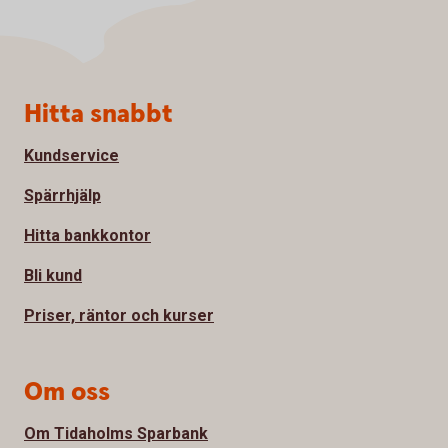
Sidfot
Hitta snabbt
Kundservice
Spärrhjälp
Hitta bankkontor
Bli kund
Priser, räntor och kurser
Om oss
Om Tidaholms Sparbank