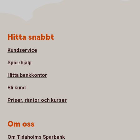
Sidfot
Hitta snabbt
Kundservice
Spärrhjälp
Hitta bankkontor
Bli kund
Priser, räntor och kurser
Om oss
Om Tidaholms Sparbank