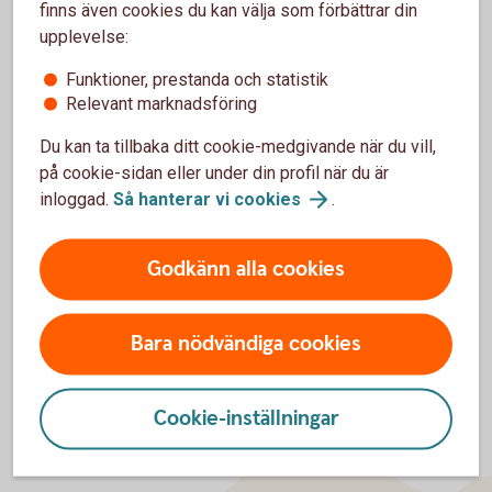
sommaren).
finns även cookies du kan välja som förbättrar din
upplevelse:
Om det finns otydligheter i det som du har skickat in
eller om dina handlingar av någon anledning behöver
Funktioner, prestanda och statistik
kompletteras kommer en av våra specialister att
Relevant marknadsföring
kontakta dig vilket förlänger handläggningstiden.
När arvet är skiftat skickar vi ett bekräftelsebrev att
Du kan ta tillbaka ditt cookie-medgivande när du vill,
uppdraget är utfört till den som företräder
på cookie-sidan eller under din profil när du är
dödsbodelägarna i samband med skiftet.
inloggad.
Så hanterar vi
cookies
.
Har du frågor om ditt ärende är du välkommen att ringa oss
0502-185 00
på telefonnummer
.
Godkänn alla cookies
Bara nödvändiga cookies
Cookie-inställningar