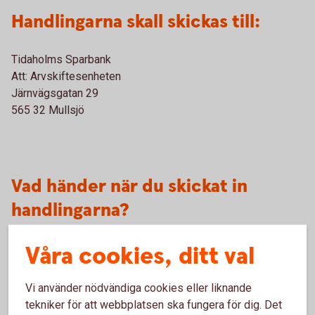
Handlingarna skall skickas till:
Tidaholms Sparbank
Att: Arvskiftesenheten
Järnvägsgatan 29
565 32 Mullsjö
Vad händer när du skickat in
handlingarna?
Våra cookies, ditt val
Vi hanterar ärendet utifrån det ärende och de uppgifter du
skickat in. Vissa typer av skiften tar tid att utföra varför vi
inte kan göra några några utfästelser om handläggningstid.
Vi använder nödvändiga cookies eller liknande
(Observera att handläggningstiden kan bli längre under
tekniker för att webbplatsen ska fungera för dig. Det