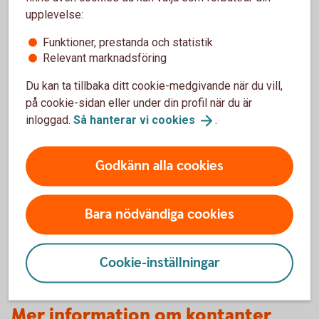
upplevelse:
Swish - ett bra alternativ till
Funktioner, prestanda och statistik
kontanter
Relevant marknadsföring
Du kan ta tillbaka ditt cookie-medgivande när du vill,
på cookie-sidan eller under din profil när du är
Skaffa Swish
inloggad.
Så hanterar vi
cookies
.
Med Swish kan du enkelt föra över pengar vilket gör
att du slipper ta ut eller sätta in pengar. Du skaffar
Godkänn alla cookies
tjänsten, snabbt och enkelt, i internetbanken eller
appen Sparbanken Privat.
Bara nödvändiga cookies
Skaffa
Swish
Cookie-inställningar
Mer information om kontanter