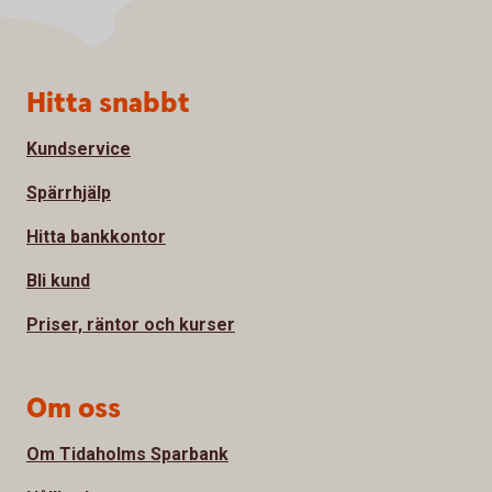
Sidfot
Hitta snabbt
Kundservice
Spärrhjälp
Hitta bankkontor
Bli kund
Priser, räntor och kurser
Om oss
Om Tidaholms Sparbank