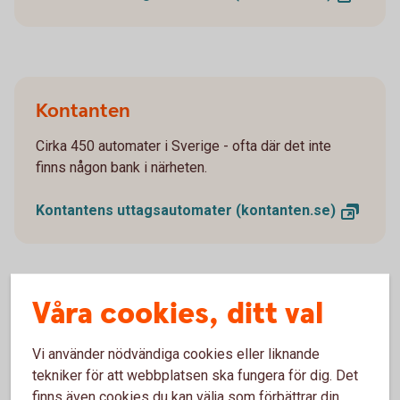
Kontanten
Cirka 450 automater i Sverige - ofta där det inte
finns någon bank i närheten.
Kontantens uttagsautomater
(kontanten.se)
Våra cookies, ditt val
Tänk på att vid vissa automatuttag, även i Sverige, kan det
tillkomma extra avgifter som inte banken debiterar. Detta
kommuniceras på skärmen innan du gör uttaget.
Vi använder nödvändiga cookies eller liknande
tekniker för att webbplatsen ska fungera för dig. Det
finns även cookies du kan välja som förbättrar din