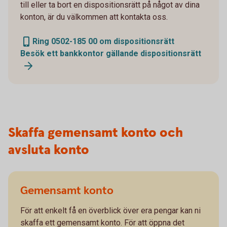
till eller ta bort en dispositionsrätt på något av dina
konton, är du välkommen att kontakta oss.
Ring 0502-185 00 om dispositionsrätt
Besök ett bankkontor gällande dispositionsrätt
Skaffa gemensamt konto och
avsluta konto
Gemensamt konto
För att enkelt få en överblick över era pengar kan ni
skaffa ett gemensamt konto. För att öppna det