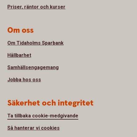
Priser, räntor och kurser
Om oss
Om Tidaholms Sparbank
Hållbarhet
Samhällsengagemang
Jobba hos oss
Säkerhet och integritet
Ta tillbaka cookie-medgivande
Så hanterar vi cookies