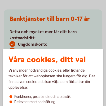
Banktjänster till barn 0-17 år
Detta och mycket mer får ditt barn
kostnadsfritt:
Ungdomskonto
Bankkort Mastercard ung
Våra cookies, ditt val
Swish
Gör ditt barn till
bankkund
Vi använder nödvändiga cookies eller liknande
tekniker för att webbplatsen ska fungera för dig. Det
finns även cookies du kan välja som förbättrar din
upplevelse:
Funktioner, prestanda och statistik
Konton och utbetalningar
Relevant marknadsföring