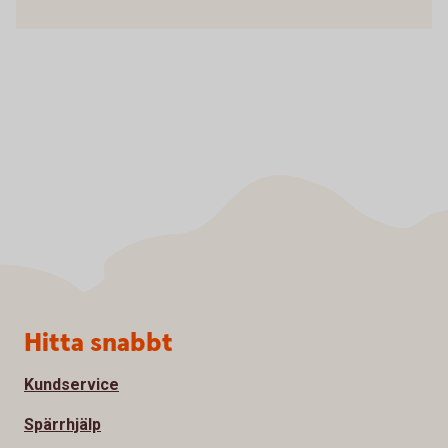
Sidfot
Hitta snabbt
Kundservice
Spärrhjälp