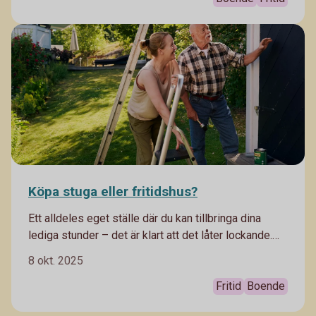
Köpa stuga eller fritidshus?
Ett alldeles eget ställe där du kan tillbringa dina
lediga stunder – det är klart att det låter lockande.
Men har du koll på vad du ska du tänka på innan du
8 okt. 2025
köper stuga? Vi guidar dig i stugdjungeln!
Fritid
Boende