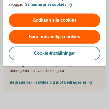
säkerhet.
inloggad.
Så hanterar vi
cookies
.
Godkänn alla cookies
Skydda dig mot bedrägerier
Bara nödvändiga cookies
Bedrägerier via sms och mejl, på nätet, telefon och
Cookie-inställningar
sociala medier är vanliga. För att undvika bedrägerier
och stoppa bedragarna är det viktigt att vara
försiktig och skaffa kunskap. Lär dig mer om
bedrägerier och vad du kan göra.
Bedrägerier ‐ skydda dig mot
bedrägerier