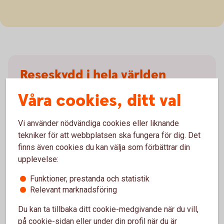
Reseskydd i hela världen
Våra cookies, ditt val
Det är viktigt att ha ett bra skydd när du reser. Skaffa
hemförsäkring och få ett bra reseskydd redan idag!
Vi använder nödvändiga cookies eller liknande
Reseförsäkring – reseskydd i hela
världen
tekniker för att webbplatsen ska fungera för dig. Det
finns även cookies du kan välja som förbättrar din
upplevelse:
Funktioner, prestanda och statistik
Relevant marknadsföring
Du kan ta tillbaka ditt cookie-medgivande när du vill,
För din
på cookie-sidan eller under din profil när du är