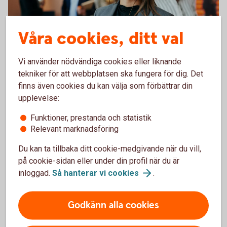
Våra cookies, ditt val
2209602279
Vi använder nödvändiga cookies eller liknande
Swedbanks Institut för
tekniker för att webbplatsen ska fungera för dig. Det
finansiell hälsa
finns även cookies du kan välja som förbättrar din
upplevelse:
Swedbanks Institut för finansiell hälsa upplyser,
Funktioner, prestanda och statistik
guidar och utbildar om privatekonomi,
Relevant marknadsföring
entreprenörskap och företagande i Sverige. Här
samlas bankens insatser för utbildning, analys,
Du kan ta tillbaka ditt cookie-medgivande när du vill,
donationer och forskningsstöd, med målet att skapa
på cookie-sidan eller under din profil när du är
så goda förutsättningar som möjligt för människor
inloggad.
Så hanterar vi
cookies
.
att göra kloka val om sin privatekonomi och sitt
företag.
Godkänn alla cookies
Swedbanks Institut för finansiell
hälsa