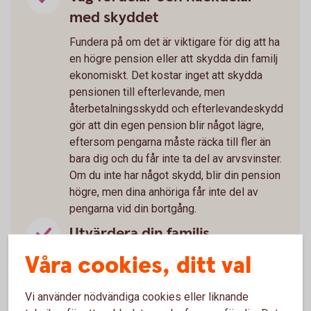
med skyddet
Fundera på om det är viktigare för dig att ha
en högre pension eller att skydda din familj
ekonomiskt. Det kostar inget att skydda
pensionen till efterlevande, men
återbetalningsskydd och efterlevandeskydd
gör att din egen pension blir något lägre,
eftersom pengarna måste räcka till fler än
bara dig och du får inte ta del av arvsvinster.
Om du inte har något skydd, blir din pension
högre, men dina anhöriga får inte del av
pengarna vid din bortgång.
Utvärdera din familjs
ekonomiska behov
Våra cookies, ditt val
Fundera på hur din familj skulle klara sig
ekonomiskt om du går bort. Om det är
Vi använder nödvändiga cookies eller liknande