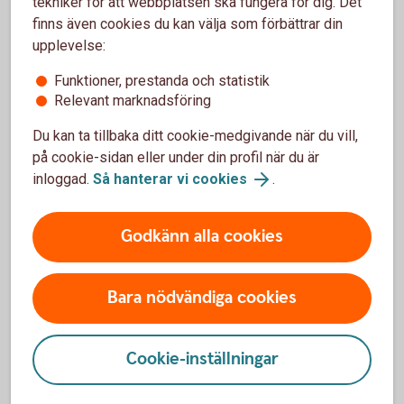
tekniker för att webbplatsen ska fungera för dig. Det
Trojaner
finns även cookies du kan välja som förbättrar din
Bedragaren tar kontroll över din dator för att till exempel
upplevelse:
logga in i din internetbank.
Funktioner, prestanda och statistik
Relevant marknadsföring
Stulen ID
Du kan ta tillbaka ditt cookie-medgivande när du vill,
Med en stulen identitet har bedragaren tillgång till alla
på cookie-sidan eller under din profil när du är
typer av tjänster, till exempel öppna ett nytt bankkonto
inloggad.
Så hanterar vi cookies
.
eller få en ny säkerhetsdosa till internetbanken –
tjänster som sedan kan användas för att begå ett
bedrägeri
Godkänn alla cookies
Bara nödvändiga cookies
Skydda dig mot bedrägerier
Cookie-inställningar
Läs mer om vanliga bedrägerier och hur du skyddar
dig mot dem.