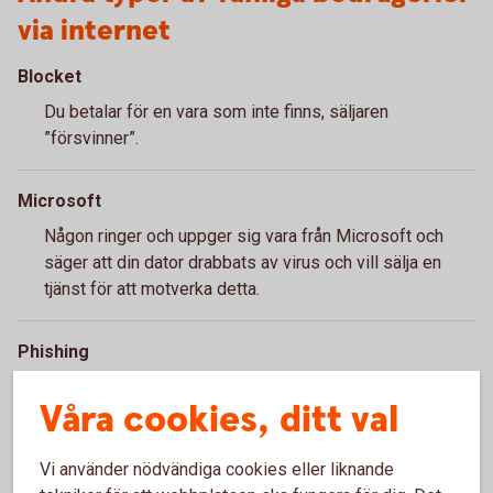
via internet
Blocket
Du betalar för en vara som inte finns, säljaren
”försvinner”.
Microsoft
Någon ringer och uppger sig vara från Microsoft och
säger att din dator drabbats av virus och vill sälja en
tjänst för att motverka detta.
Phishing
Bedragaren tar reda på bankrelaterad information via
Våra cookies, ditt val
olika metoder till exempel ett mejl med länk där du
ombeds fylla i en kod.
Vi använder nödvändiga cookies eller liknande