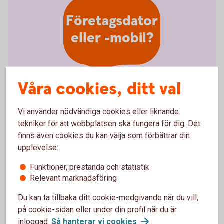
Företagsdator
eller -mobil?
Våra cookies, ditt val
Använde du företagets dator
Vi använder nödvändiga cookies eller liknande
eller mobil när du drabbades?
tekniker för att webbplatsen ska fungera för dig. Det
finns även cookies du kan välja som förbättrar din
Drabbades du av bedrägeriet när du använde
upplevelse:
företagsdatorn- eller mobilen? Då är det inte bara du
Funktioner, prestanda och statistik
som kan råka illa ut, utan även företaget:
Relevant marknadsföring
Företaget kan drabbas ekonomiskt.
Du kan ta tillbaka ditt cookie-medgivande när du vill,
Datorn eller telefonen kan bli förstörd eller låst.
Känslig företagsinformation kan gå förlorad.
på cookie-sidan eller under din profil när du är
inloggad.
Så hanterar vi
cookies
.