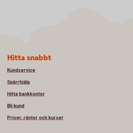
Sidfot
Hitta snabbt
Kundservice
Spärrhjälp
Hitta bankkontor
Bli kund
Priser, räntor och kurser