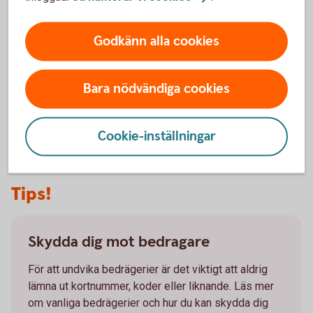
Tänk på att:
Kontakta banken omgående om pengar försvunnit.
Godkänn alla cookies
Meddela din arbetsgivare så att denne kan
genomföra de åtgärder som behövs.
Bara nödvändiga cookies
Alltid polisanmäla!
Cookie-inställningar
Tips!
Skydda dig mot bedragare
För att undvika bedrägerier är det viktigt att aldrig
lämna ut kortnummer, koder eller liknande. Läs mer
om vanliga bedrägerier och hur du kan skydda dig