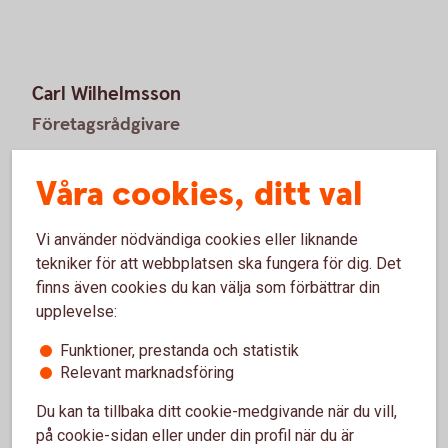
Carl Wilhelmsson
Företagsrådgivare
0392-376 11
Våra cookies, ditt val
carl.wilhelmsson@tidaholms-sparbank.se
Vi använder nödvändiga cookies eller liknande
tekniker för att webbplatsen ska fungera för dig. Det
finns även cookies du kan välja som förbättrar din
Tomas Jonsson
upplevelse:
Företagsrådgivare
Funktioner, prestanda och statistik
0392-376 08
Relevant marknadsföring
tomas.jonsson@tidaholms-sparbank.se
Du kan ta tillbaka ditt cookie-medgivande när du vill,
på cookie-sidan eller under din profil när du är