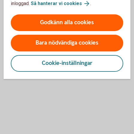
inloggad.
Så hanterar vi cookies
.
Peter Lidén
Godkänn alla cookies
Placeringsrådgivare och Försäkringsrådgivare
0502-185 37
Bara nödvändiga cookies
peter.liden@tidaholms-sparbank.se
Cookie-inställningar