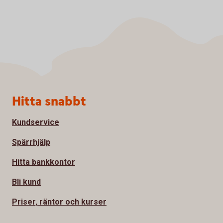
Sidfot
Hitta snabbt
Kundservice
Spärrhjälp
Hitta bankkontor
Bli kund
Priser, räntor och kurser