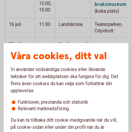
13.00,
bruksmuseum
15.00
(boka plats)
16 juli
11.00
Landskrona
Teaterparken,
Cityidrott
26 juli
Hamburgsund
Våra cookies, ditt val
29 juli
13.00
Östersund
Storsjöyran,
Storsjöteatern
Vi använder nödvändiga cookies eller liknande
tekniker för att webbplatsen ska fungera för dig. Det
7 augusti
14.00
Kalmar
Kalmar Stadsfest,
finns även cookies du kan välja som förbättrar din
Krusenstiernska
gården
upplevelse:
Funktioner, prestanda och statistik
15 augusti
Ängelholm
Familjedag
Relevant marknadsföring
15 augusti
11.00
Klippan
Klippanfesten
Du kan ta tillbaka ditt cookie-medgivande när du vill,
på cookie-sidan eller under din profil när du är
25 augusti
prel.
Skövde
Helénsparken