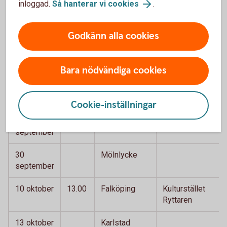
inloggad.
Så hanterar vi cookies
.
18.00
29 augusti
12.30
Trelleborg
Palmfestivalen
Godkänn alla cookies
26
14.00
Värnamo
Familjedag,
september
Cityföreningen
Bara nödvändiga cookies
28
Svenljunga
september
Cookie-inställningar
29
Skene
september
30
Mölnlycke
september
10 oktober
13.00
Falköping
Kulturstället
Ryttaren
13 oktober
Karlstad