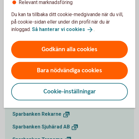
Sala
Sparbank
Relevant marknadsföring
Skurups
Sparbank
Du kan ta tillbaka ditt cookie-medgivande när du vill,
på cookie-sidan eller under din profil när du är
Snapphanebygdens
Sparbank
inloggad.
Så hanterar vi
cookies
.
Sparbanken
Bergslagen
Godkänn alla cookies
Sparbanken
Boken
Sparbanken
Enköping
Bara nödvändiga cookies
Sparbanken
Göinge
Sparbanken i
Karlshamn
Cookie-inställningar
Sparbanken
Lidköping
Sparbanken
Rekarne
Sparbanken Sjuhärad
AB