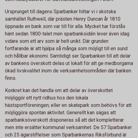
Ursprunget till dagens Sparbanker hittar vi i skotska
samhället Ruthwell, där prästen Henry Duncan år 1810
öppnade en bank som var till för alla. Mycket har förstås
hänt sedan 1800-talet men sparbanksidén lever även idag
vidare som ett arv som är helt unikt. Där grunden
fortfarande är att hjälpa så många som möjligt till en sund
och hållbar ekonomi. Samtidigt ser Sparbanken till att delar
av bankens överskott delas ut lokalt för att ge medborgarna
ökad livskvalitet inom de verksamhetsområden där banken
finns.
Konkret kan det handla om att delar av överskottet
möjliggör ett nytt ridhus hos den lokala
hästsportföreningen; eller en skatepark som behövs för att
möjliggöra spontan aktivitet. Generellt kan sägas att
sparbanksöverskott disponeras så att det kompletterar
men inte ersätter kommunal verksamhet. De 57 Sparbanker
och 25 ägarstiftelser som Sparbankernas Riksförbund är