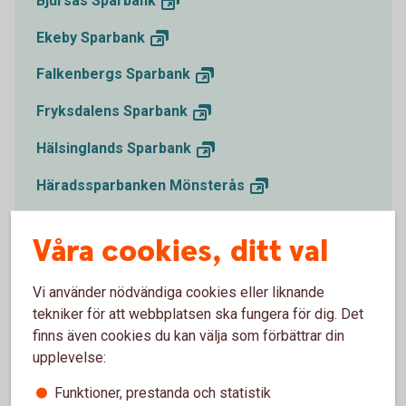
Bjursås
Sparbank
Ekeby
Sparbank
Falkenbergs
Sparbank
Fryksdalens
Sparbank
Hälsinglands
Sparbank
Häradssparbanken
Mönsterås
Ivetofta
Sparbank
Våra cookies, ditt val
Kinda-Ydre
Sparbank
Vi använder nödvändiga cookies eller liknande
Leksands
Sparbank
tekniker för att webbplatsen ska fungera för dig. Det
Lönneberga-Tuna-Vena
Sparbank
finns även cookies du kan välja som förbättrar din
upplevelse:
Roslagens
Sparbank
Funktioner, prestanda och statistik