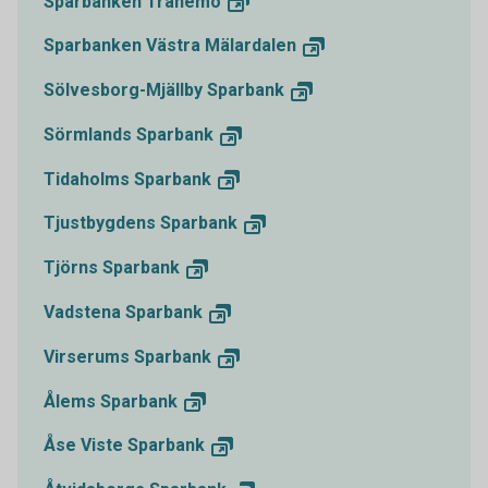
Sparbanken
Tranemo
Sparbanken Västra
Mälardalen
Sölvesborg-Mjällby
Sparbank
Sörmlands
Sparbank
Tidaholms
Sparbank
Tjustbygdens
Sparbank
Tjörns
Sparbank
Vadstena
Sparbank
Virserums
Sparbank
Ålems
Sparbank
Åse Viste
Sparbank