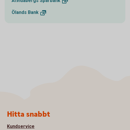
Åtvidabergs
Sparbank
Ölands
Bank
Sidfot
Hitta snabbt
Kundservice