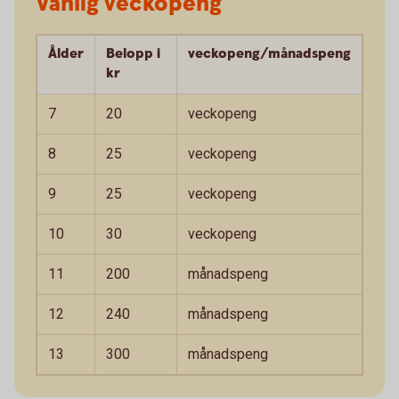
Vanlig veckopeng
Ålder
Belopp i
veckopeng/månadspeng
kr
7
20
veckopeng
8
25
veckopeng
9
25
veckopeng
10
30
veckopeng
11
200
månadspeng
12
240
månadspeng
13
300
månadspeng