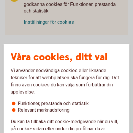
godkänna cookies för Funktioner, prestanda
och statistik.
Inställningar för cookies
Våra cookies, ditt val
Här har vi samlat bästa tipsen som
Vi använder nödvändiga cookies eller liknande
ger dig koll på pengarna!
tekniker för att webbplatsen ska fungera för dig. Det
finns även cookies du kan välja som förbättrar din
Så skyddar du ditt konto
upplevelse:
Funktioner, prestanda och statistik
Så blir du mer rea-smart
Relevant marknadsföring
3 saker du kan göra om en influencer verkar
Du kan ta tillbaka ditt cookie-medgivande när du vill,
luras
på cookie-sidan eller under din profil när du är