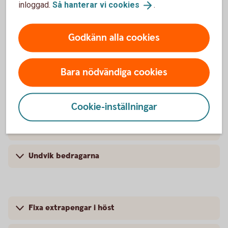
inloggad.
Så hanterar vi
cookies
.
3 tips för att minska matsvinnet
Godkänn alla cookies
Så får du veckopeng - 4 bra argument
Bara nödvändiga cookies
4 perfekta presenter
3 tips för att få pengapejl
Cookie-inställningar
Spara – 5 bästa tipsen
Undvik bedragarna
Fixa extrapengar i höst