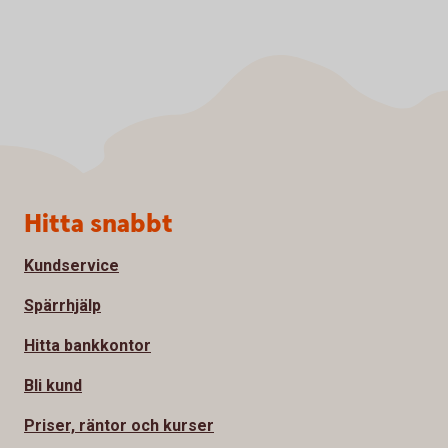
Sidfot
Hitta snabbt
Kundservice
Spärrhjälp
Hitta bankkontor
Bli kund
Priser, räntor och kurser