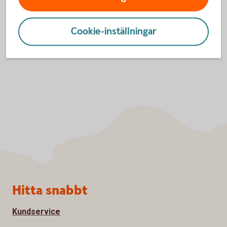
Inställningar för cookies
Cookie-inställningar
Sidfot
Hitta snabbt
Kundservice