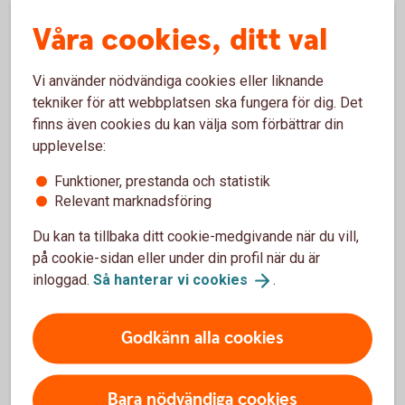
Testmiljön för ISO20022-baserade
Våra cookies, ditt val
filer
Vi använder nödvändiga cookies eller liknande
Validex kan användas av Swedbank och
tekniker för att webbplatsen ska fungera för dig. Det
sparbankernas kunder och tjänsteleverantörer för att
finns även cookies du kan välja som förbättrar din
kontrollera att ISO 20022-meddelanden är korrekt
upplevelse:
implementerade enligt Swedbanks ”ISO 20022
Message Implementation Guidelines" (MIG).
Funktioner, prestanda och statistik
Relevant marknadsföring
Testmiljön för ISO20022- baserade filer -
Du kan ta tillbaka ditt cookie-medgivande när du vill,
Validex
på cookie-sidan eller under din profil när du är
inloggad.
Så hanterar vi
cookies
.
Godkänn alla cookies
För att se detta innehåll behöver du först
godkänna cookies för Funktioner, prestanda
och statistik.
Bara nödvändiga cookies