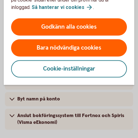
Aktivera vår telefontjänst eller en ny
företagskod
inloggad.
Så hanterar vi
cookies
.
Godkänn alla cookies
Låneöversikt och kommande dragningar
Bara nödvändiga cookies
Hitta IBAN och BIC
Signeringshistorik på filbetalningar
Cookie-inställningar
Återrapportering och avvisade betalfiler
Byt namn på konto
Anslut bokföringssystem till Fortnox och Spiris
(Visma eEkonomi)