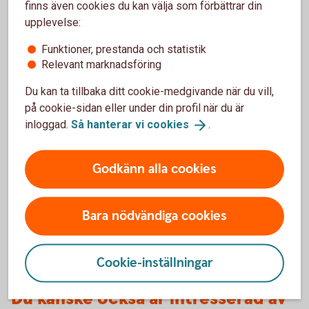
finns även cookies du kan välja som förbättrar din
upplevelse:
Funktioner, prestanda och statistik
Relevant marknadsföring
1071488226
Så förbereder du en
Du kan ta tillbaka ditt cookie-medgivande när du vill,
bolagsförsäljning
på cookie-sidan eller under din profil när du är
inloggad.
Så hanterar vi
cookies
.
Att sälja sitt företag är ofta en av de största
affärerna i livet. Med rätt förberedelser kan
Godkänn alla cookies
processen bli både smidigare och mer
värdeskapande.
Bara nödvändiga cookies
Så förbereder du en
bolagsförsäljning
Cookie-inställningar
Du kanske också är intresserad av