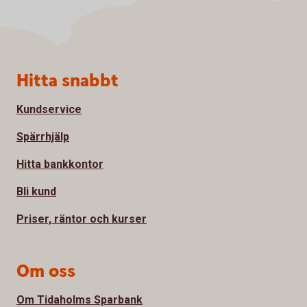
Sidfot
Hitta snabbt
Kundservice
Spärrhjälp
Hitta bankkontor
Bli kund
Priser, räntor och kurser
Om oss
Om Tidaholms Sparbank