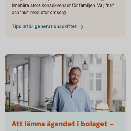
innebära stora konsekvenser för familjen. Välj "när"
och "hur" med stor omsorg.
Tips inför
generationsskiftet
Architect reviewing a building blueprint
Att lämna ägandet i bolaget –