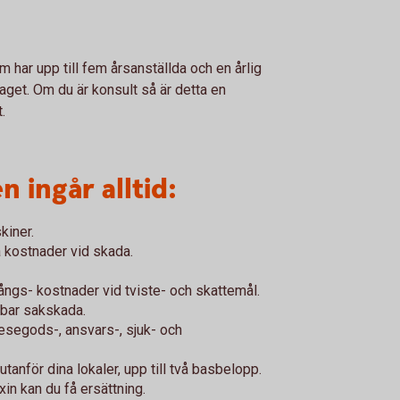
 har upp till fem årsanställda och en årlig
aget. Om du är konsult så är detta en
t.
n ingår alltid:
kiner.
ra kostnader vid skada.
ångs- kostnader vid tviste- och skattemål.
sbar sakskada.
esegods-, ansvars-, sjuk- och
nför dina lokaler, upp till två basbelopp.
xin kan du få ersättning.