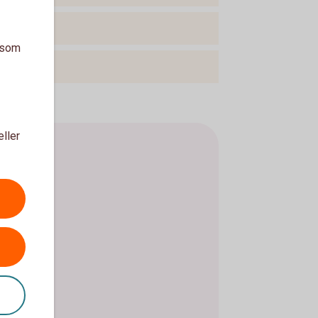
a som
eller