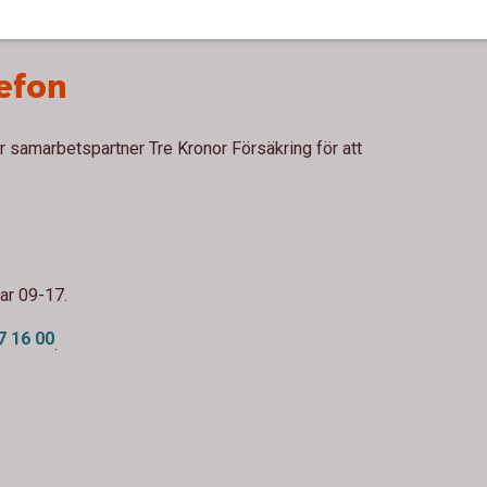
lefon
 samarbetspartner Tre Kronor Försäkring för att
ar 09-17.
7 16 00
.