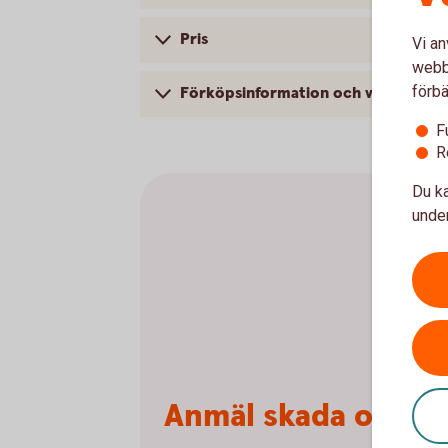
Pris
Vi an
webbp
förbä
Förköpsinformation och villkor
F
R
Du ka
under
Anmäl skada online