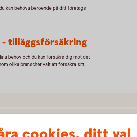
 du kan behöva beroende på ditt företags
- tilläggsförsäkring
ina behov och du kan försäkra dig mot det
m olika branscher valt att försäkra sitt
åra cookies, ditt val
 frisörsalong?