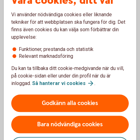
Våra cookies, ditt val
Betalningar
Vi använder nödvändiga cookies eller liknande
tekniker för att webbplatsen ska fungera för dig. Det
Lönsamt, effektivt och tryggt. Det finns mycket att tjäna
finns även cookies du kan välja som förbättrar din
(både tid och pengar) på att se över kommunens
upplevelse:
betalningsflöden. Med våra tjänster blir kommunens
Funktioner, prestanda och statistik
hantering av in- och utgående betalningar enklare, och
Relevant marknadsföring
arbetet med reskontran och bokföring mindre.
Du kan ta tillbaka ditt cookie-medgivande när du vill,
på cookie-sidan eller under din profil när du är
Digitala tjänster
inloggad.
Så hanterar vi
cookies
.
Nya lösningar som gör vardagen enklare för våra kunder
Godkänn alla cookies
(och deras kunder) skapar framåtanda och bidrar till tillväxt.
BankID är en digital tjänst som ger kommuner och landsting
möjlighet att förenkla och förbättra kommunikationen med
Bara nödvändiga cookies
kommuninvånarna – både privatpersoner och företag.