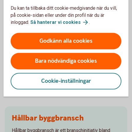
Du kan ta tillbaka ditt cookie-medgivande när du vill,
på cookie-sidan eller under din profil när du är
Energilån till företag och BRF
inloggad.
Så hanterar vi
cookies
.
Behöver företaget eller bostadsrättsföreningen hjälp
Godkänn alla cookies
med finansiering för energiinvesteringar? Då kan
Energilån företag vara rätt lösning. Vårt energilån kan
användas både till material- och arbetskostnad för
Bara nödvändiga cookies
utvalda åtgärder.
Energilån
företag
Cookie-inställningar
Hållbar byggbransch
Hållbar byggbransch är ett branschinitiativ bland