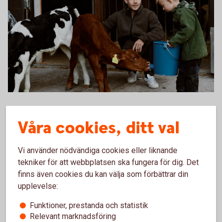
Father and son feeding the calves
Låna till skog- och lantbruksfastighet
Våra cookies, ditt val
Ska ni köpa en skogs- eller lantbruksfastighet? Bygga ny
eller göra en om- eller tillbyggnad på din gård? Hos oss kan
Vi använder nödvändiga cookies eller liknande
du låna upp till 75 % av värdet på fastigheter, mark och
tekniker för att webbplatsen ska fungera för dig. Det
byggnader.
finns även cookies du kan välja som förbättrar din
upplevelse:
Skog- och
lantbrukslån
Låna till jordbruksfastighet och
skogsfastighet
Funktioner, prestanda och statistik
Relevant marknadsföring