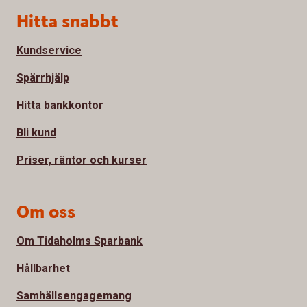
Sidfot
Hitta snabbt
Kundservice
Spärrhjälp
Hitta bankkontor
Bli kund
Priser, räntor och kurser
Om oss
Om Tidaholms Sparbank
Hållbarhet
Samhällsengagemang