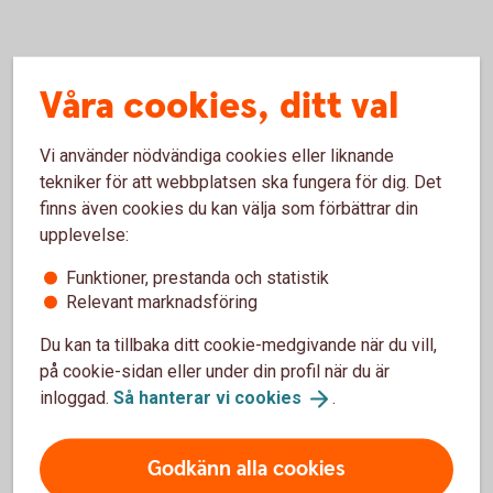
Våra cookies, ditt val
Inte företagskund hos oss
ännu?
Vi använder nödvändiga cookies eller liknande
tekniker för att webbplatsen ska fungera för dig. Det
För att ansöka om företagslån behöver du vara kund
finns även cookies du kan välja som förbättrar din
hos oss. Läs mer om hur du blir kund och
upplevelse:
välkommen med din ansökan.
Funktioner, prestanda och statistik
Bli
kund
Relevant marknadsföring
Du kan ta tillbaka ditt cookie-medgivande när du vill,
på cookie-sidan eller under din profil när du är
inloggad.
Så hanterar vi
cookies
.
Frågor?
Godkänn alla cookies