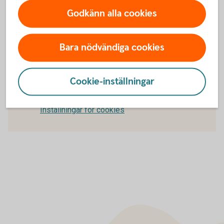
Godkänn alla cookies
Bara nödvändiga cookies
För att se detta innehåll behöver du först
Cookie-inställningar
godkänna cookies för Funktioner, prestanda
och statistik.
Inställningar för cookies