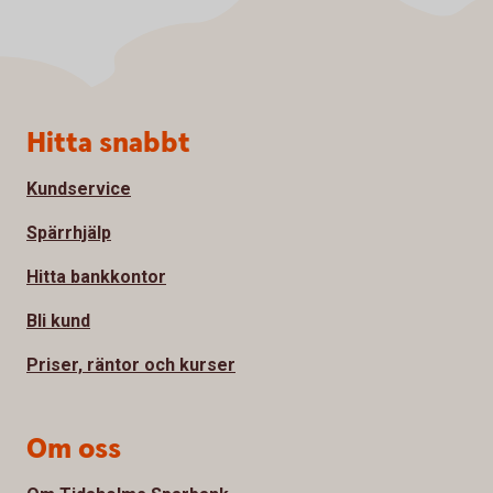
Sidfot
Hitta snabbt
Kundservice
Spärrhjälp
Hitta bankkontor
Bli kund
Priser, räntor och kurser
Om oss