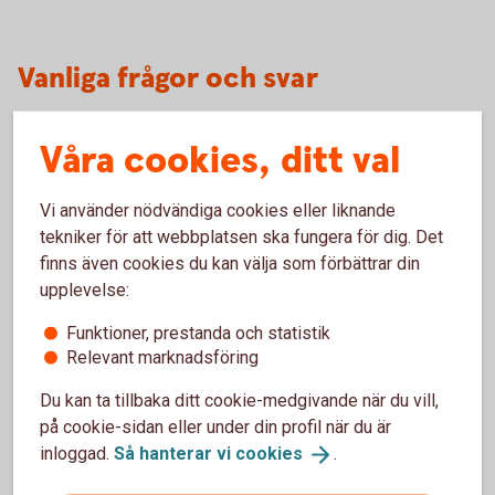
Vanliga frågor och svar
Våra cookies, ditt val
Hur skaffar jag tjänsten Lönebesked?
Vi använder nödvändiga cookies eller liknande
Hur fungerar tjänsten Lönebesked
tekniker för att webbplatsen ska fungera för dig. Det
finns även cookies du kan välja som förbättrar din
Hur fungerar tjänsten Lönekopia (arkiv)?
upplevelse:
Funktioner, prestanda och statistik
Pris
Relevant marknadsföring
Du kan ta tillbaka ditt cookie-medgivande när du vill,
på cookie-sidan eller under din profil när du är
För mer information för privatpersoner kan du läsa mer på
inloggad.
Så hanterar vi
cookies
.
.se/
edokument
.