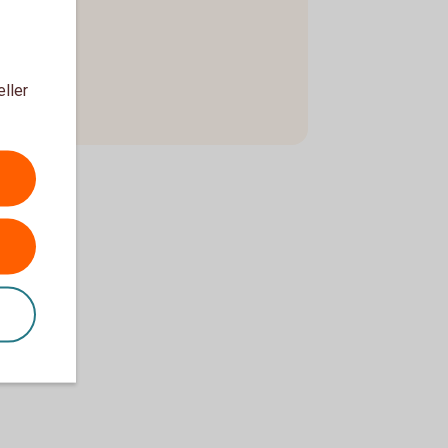
eller