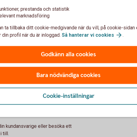
der 18 år, har samordningsnummer eller konto i
unktioner, prestanda och statistik
s konto redan är anmält till kontoregistret? Få
elevant marknadsföring
n!
n ta tillbaka ditt cookie-medgivande när du vill, på cookie-sidan 
 din profil när du är inloggad.
Så hanterar vi
cookies
.
Godkänn alla cookies
US och kontoregistret
Bara nödvändiga cookies
tsgivare och myndigheter, använder sig av
Cookie-inställningar
för att betala ut pengar till privatpersoner.
 utbetalningarna går till rätt konto – oavsett
din kundansvarige eller besöka ett
till.