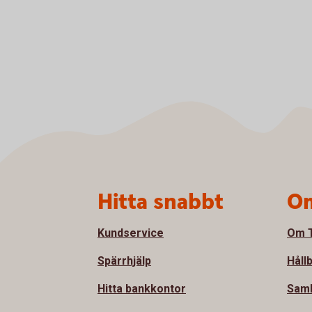
Sidfot
Hitta snabbt
Om
Kundservice
Om T
Spärrhjälp
Håll
Hitta bankkontor
Sam