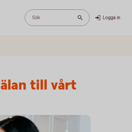
Sök
Logga in
an till vårt