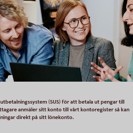
tbetalningssystem (SUS) för att betala ut pengar till
gare anmäler sitt konto till vårt kontoregister så kan
ningar direkt på sitt lönekonto.