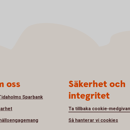
 oss
Säkerhet och
integritet
idaholms Sparbank
barhet
Ta tillbaka cookie-medgiva
hällsengagemang
Så hanterar vi cookies