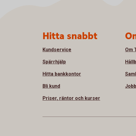
Sidfot
Hitta snabbt
Om
Kundservice
Om T
Spärrhjälp
Håll
Hitta bankkontor
Sam
Bli kund
Jobb
Priser, räntor och kurser