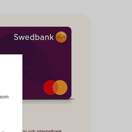
a som
ag
verblick i app och internetbank