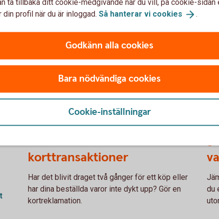
n ta tillbaka ditt cookie-medgivande när du vill, på cookie-sidan 
företagets konto
Tydlig översikt på faktur
 din profil när du är inloggad.
Så hanterar vi
cookies
.
Smidig betalning med m
Betalkort
Företag
Godkänn alla cookies
Bara nödvändiga cookies
etagskort?
Cookie-inställningar
Reklamera
Jä
korttransaktioner
va
Har det blivit draget två gånger för ett köp eller
Jäm
har dina beställda varor inte dykt upp? Gör en
du 
t
kortreklamation.
uto