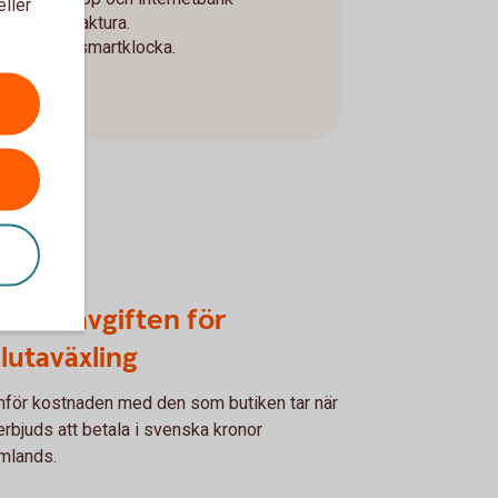
eller
a eller e-faktura.
obil eller smartklocka.
mför avgiften för
lutaväxling
för kostnaden med den som butiken tar när
erbjuds att betala i svenska kronor
mlands.