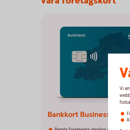
Våra företagskort
V
Vi an
webbp
förbä
Bankkort Business
F
R
Betala företagets dagliga inköp med 