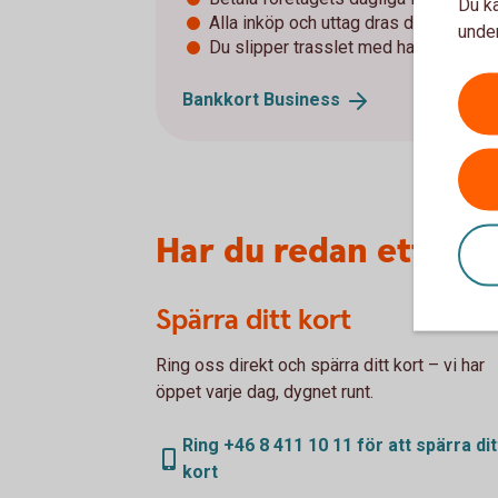
Du ka
Alla inköp och uttag dras direkt mot 
under
Du slipper trasslet med handkassan
Bankkort
Business
Har du redan ett för
Spärra ditt kort
Ring oss direkt och spärra ditt kort – vi har
öppet varje dag, dygnet runt.
Ring +46 8 411 10 11 för att spärra dit
kort