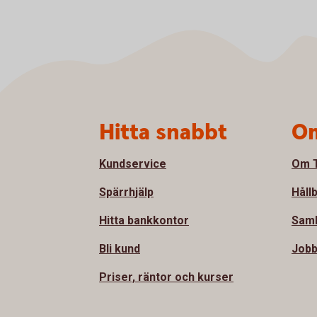
Sidfot
Hitta snabbt
Om
Kundservice
Om T
Spärrhjälp
Håll
Hitta bankkontor
Sam
Bli kund
Jobb
Priser, räntor och kurser