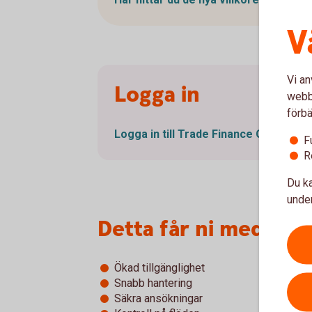
V
Vi an
Logga in
webbp
förbä
Logga in till Trade Finance
Online
F
R
Du ka
under
Detta får ni med Tra
Ökad tillgänglighet
Snabb hantering
Säkra ansökningar