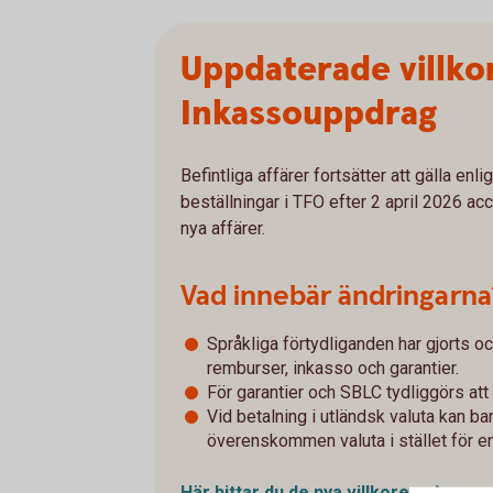
Uppdaterade villko
Inkassouppdrag
Befintliga affärer fortsätter att gälla enl
beställningar i TFO efter 2 april 2026 acc
nya affärer.
Vad innebär ändringarna
Språkliga förtydliganden har gjorts oc
remburser, inkasso och garantier.
För garantier och SBLC tydliggörs att 
Vid betalning i utländsk valuta kan ba
överenskommen valuta i stället för e
Här hittar du de nya
villkoren