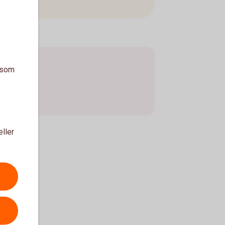
a som
eller