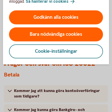
inloggad.
Så hanterar vi
cookies
.
förändringar finns
lite längre ner på
sidan!
Godkänn alla cookies
Bara nödvändiga cookies
Cookie-inställningar
Frågor och svar om ISO 20022
Betala
Kommer jag att kunna göra kontoöverföringar
som tidigare?
Kommer jag kunna göra Bankgiro- och