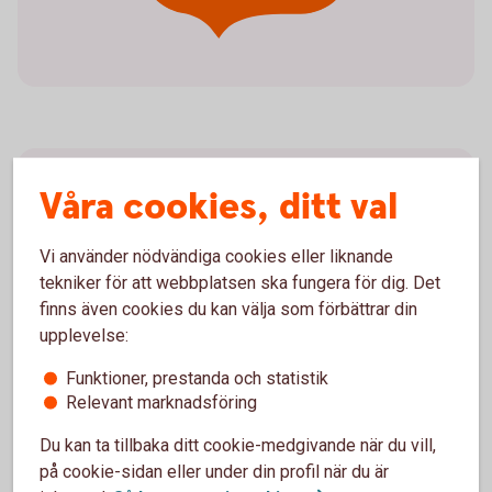
Viktig information
Våra cookies, ditt val
Bankgironummer och Plusgironummer kommer
Vi använder nödvändiga cookies eller liknande
att finnas kvar
tekniker för att webbplatsen ska fungera för dig. Det
OCR som fakturareferens kvarstår
finns även cookies du kan välja som förbättrar din
Det blir obligatoriskt att ange
betalningsmottagarens namn vid
upplevelse:
kontoöverföringar, löneutbetalningar och vid
Funktioner, prestanda och statistik
bankgiro- och plusgirobetalning
Relevant marknadsföring
Du kan ta tillbaka ditt cookie-medgivande när du vill,
på cookie-sidan eller under din profil när du är
Fler viktiga