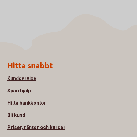
Sidfot
Hitta snabbt
Kundservice
Spärrhjälp
Hitta bankkontor
Bli kund
Priser, räntor och kurser