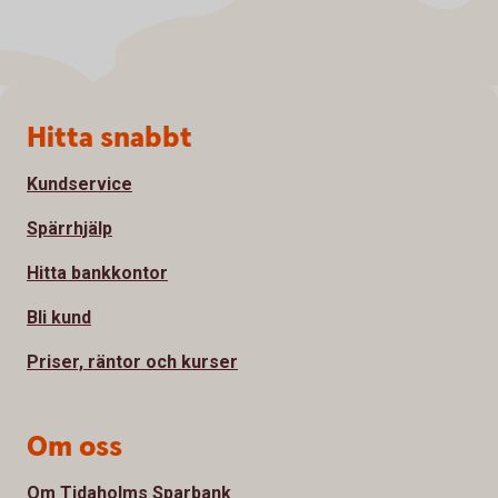
Sidfot
Hitta snabbt
Kundservice
Spärrhjälp
Hitta bankkontor
Bli kund
Priser, räntor och kurser
Om oss
Om Tidaholms Sparbank