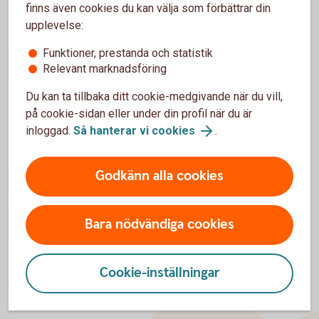
Insättningsuppgift i internetbanken
finns även cookies du kan välja som förbättrar din
upplevelse:
Funktioner, prestanda och statistik
Relevant marknadsföring
För att se detta innehåll behöver du först
Du kan ta tillbaka ditt cookie-medgivande när du vill,
godkänna cookies för Funktioner, prestanda
på cookie-sidan eller under din profil när du är
och statistik.
inloggad.
Så hanterar vi cookies
.
Inställningar för cookies
Godkänn alla cookies
Bara nödvändiga cookies
Cookie-inställningar