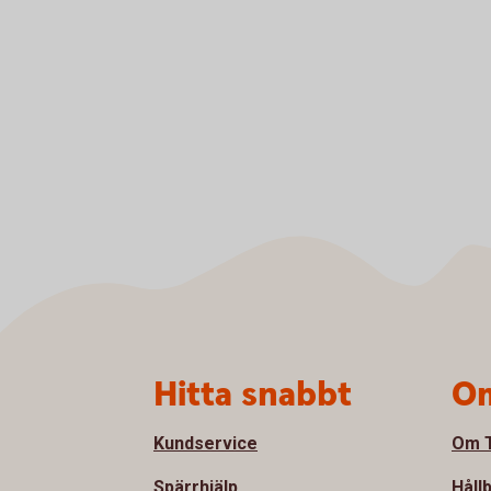
Sidfot
Hitta snabbt
Om
Kundservice
Om T
Spärrhjälp
Håll