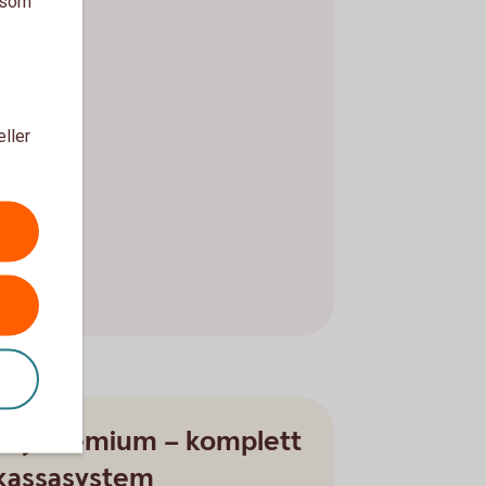
a som
eller
Pay Premium – komplett
kassasystem