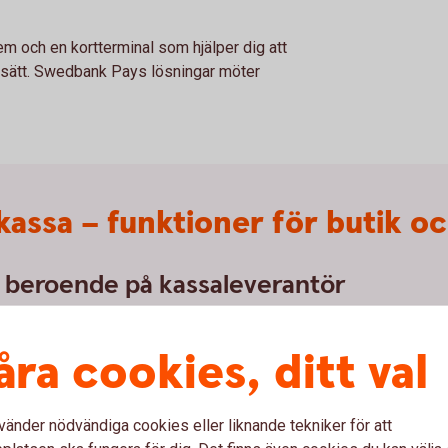
em och en kortterminal som hjälper dig att
vt sätt. Swedbank Pays lösningar möter
kassa – funktioner för butik o
- beroende på kassaleverantör
itetsregister, produktkatalog, tidsstyrda kampanjer i
tilldela behörigheter till personal, koll på lagersaldon,
åra cookies, ditt val
åfyllningar.
hur dina kunder väljer att betala
vänder nödvändiga cookies eller liknande tekniker för att
alalternativ kan innebära en administrativ utmaning. Därför