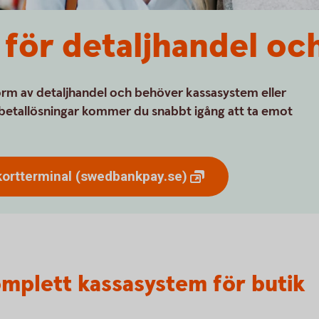
för detaljhandel oc
form av detaljhandel och behöver kassasystem eller
etallösningar kommer du snabbt igång att ta emot
kortterminal
(swedbankpay.se)
omplett kassasystem för butik