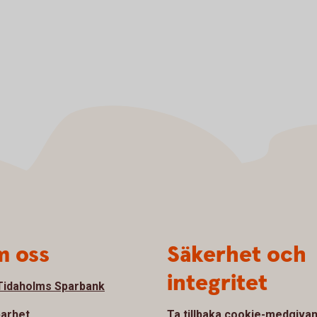
 oss
Säkerhet och
integritet
idaholms Sparbank
barhet
Ta tillbaka cookie-medgiva