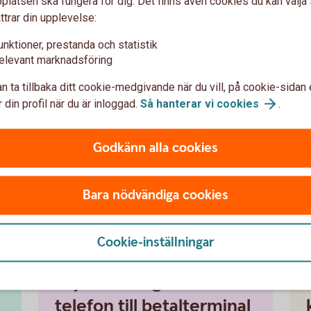
latsen ska fungera för dig. Det finns även cookies du kan välj
sett vilka betalsätt dina kunder väljer.
ttrar din upplevelse:
slut
unktioner, prestanda och statistik
minalen kan du enkelt schemalägga när du vill att de
elevant marknadsföring
n ta tillbaka ditt cookie-medgivande när du vill, på cookie-sidan 
 din profil när du är inloggad.
Så hanterar vi
cookies
.
via 4G eller wifi.
rtterminalen
Godkänn alla cookies
u, beroende på din kassaleverantör, ha hela kassan i
amma ställe.
Bara nödvändiga cookies
Cookie-inställningar
Pay Trend – gör din
telefon till betalterminal