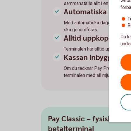
webbp
sammanställs allt i en rapport oav
förbä
Automatiska dagsav
F
Med automatiska dagsavslut i ter
R
ska genomföras.
Alltid uppkopplad
Du ka
under
Terminalen har alltid uppkoppling 
Kassan inbyggd i ko
Om du tecknar Pay Premium kan d
terminalen med all mjukvara på s
Pay Classic – fysisk
betalterminal