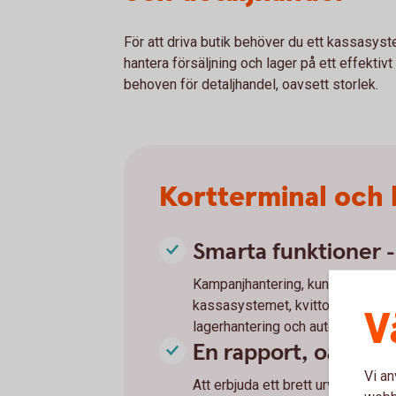
För att driva butik behöver du ett kassasyst
hantera försäljning och lager på ett effekti
behoven för detaljhandel, oavsett storlek.
Kortterminal och 
Smarta funktioner 
Kampanjhantering, kundklubb/lojal
kassasystemet, kvitto via e-post, 
V
lagerhantering och automatisera p
En rapport, oavsett 
Vi an
Att erbjuda ett brett urval av bet