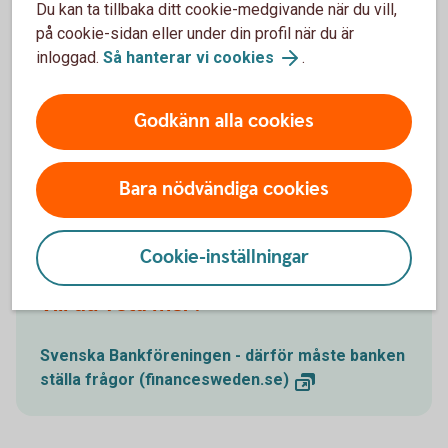
Du kan ta tillbaka ditt cookie-medgivande när du vill,
innebär politisk utsatthet medför en ökad risk för att
på cookie-sidan eller under din profil när du är
utsättas för till exempel korruption eller mutbrott.
inloggad.
Så hanterar vi cookies
.
Därför behöver vi veta om den verkliga huvudmannen är en
person i politisk utsatt ställning eller om huvudmannen har
en familjemedlem eller medarbetare som är PEP.
Godkänn alla cookies
Bara nödvändiga cookies
Mer information
Cookie-inställningar
Vill du veta mer?
Svenska Bankföreningen - därför måste banken
ställa frågor (financesweden.se)