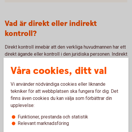
Vad är direkt eller indirekt
kontroll?
Direkt kontroll innebär att den verkliga huvudmannen har ett
direkt ägande eller kontroll i den juridiska personen. Indirekt
kontroll innebär att den verkliga huvudmannen utövar
Våra cookies, ditt val
kontroll över en eller flera juridiska personer som i sin tur
utövar kontroll över verksamheten.
Vi använder nödvändiga cookies eller liknande
Vem är en person i politiskt utsatt
tekniker för att webbplatsen ska fungera för dig. Det
finns även cookies du kan välja som förbättrar din
ställning?
upplevelse:
PEP (Politically Exposed Person) är en person som har
Funktioner, prestanda och statistik
Relevant marknadsföring
eller har haft en viktig offentlig funktion inom en stat eller i
en internationell organisation. Yrken eller positioner som