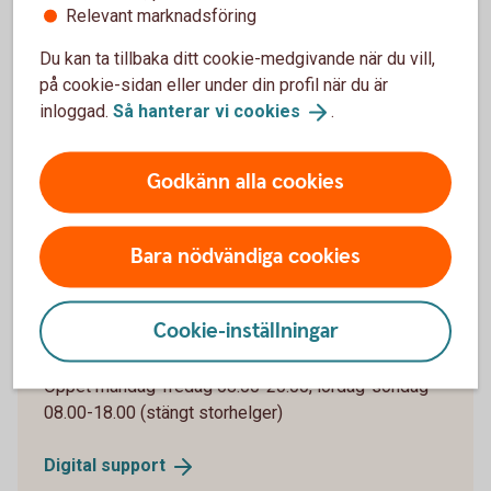
Relevant marknadsföring
Våra kort för företag
Du kan ta tillbaka ditt cookie-medgivande när du vill,
på cookie-sidan eller under din profil när du är
Vi har flera olika företagskort, kopplade till såväl
inloggad.
Så hanterar vi
cookies
.
konto som faktura. Jämför våra kort och se vad som
passar just er.
Godkänn alla cookies
Jämför våra
företagskort
Bara nödvändiga cookies
Cookie-inställningar
Digital Support
Öppet måndag-fredag 08.00-20.00, lördag-söndag
08.00-18.00 (stängt storhelger)
Digital
support