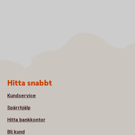
Sidfot
Hitta snabbt
Kundservice
Spärrhjälp
Hitta bankkontor
Bli kund