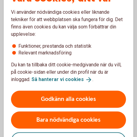
Vi använder nödvändiga cookies eller liknande
tekniker för att webbplatsen ska fungera för dig. Det
Skaffa Mobilt BankID i appen för
finns även cookies du kan välja som förbättrar din
privatpersoner
upplevelse:
Funktioner, prestanda och statistik
Ladda ner BankID säkerhetsapp från App Store eller
Relevant marknadsföring
Google Play till din mobiltelefon.
Du kan ta tillbaka ditt cookie-medgivande när du vill,
Logga in i appen för privatpersoner med din
på cookie-sidan eller under din profil när du är
säkerhetsdosa.
inloggad.
Så hanterar vi
cookies
.
Tryck på menyraden.
Tryck på Inställningar.
Godkänn alla cookies
Tryck på Övriga tjänster.
Tryck på Mobilt BankID.
Tryck på Beställ Mobilt BankID
Bara nödvändiga cookies
Godkänn villkoren och följ instruktionerna. Klart!