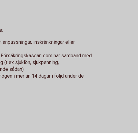
e:
n anpassningar, inskränkningar eller
ller Försäkringskassan som har samband med
 (t ex sjuklön, sjukpenning,
ande sådan).
rmögen i mer än 14 dagar i följd under de
 eller närstående. Personen ska ha en