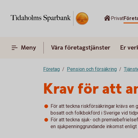
Privat
Föret
Meny
Våra företagstjänster
Er ve
Företag
Pension och försäkring
Tjänst
Krav för att a
För att teckna riskförsäkringar krävs en
bosatt och folkbokförd i Sverige vid tid
För att teckna sjuk- och premiebefriels
en sjukpenninggrundande inkomst enligt 