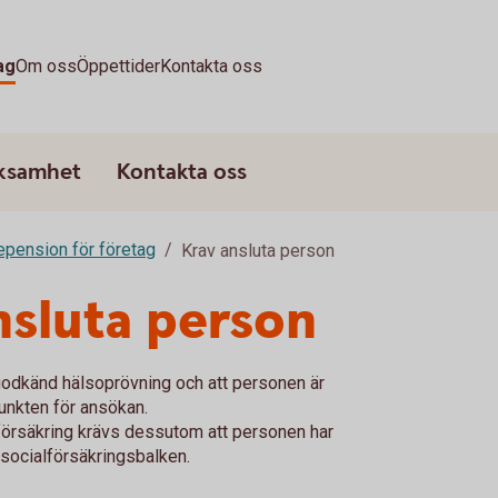
ag
Om oss
Öppettider
Kontakta oss
rksamhet
Kontakta oss
epension för företag
Krav ansluta person
nsluta person
 godkänd hälsoprövning och att personen är
punkten för ansökan.
eförsäkring krävs dessutom att personen har
socialförsäkringsbalken.