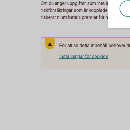
Om du anger uppgifter som inte är sanna elle
riskförsäkringar som är kopplade till försäkr
riskerar ni att betala premier för något ni inte
För att se detta innehåll behöver d
Inställningar för cookies