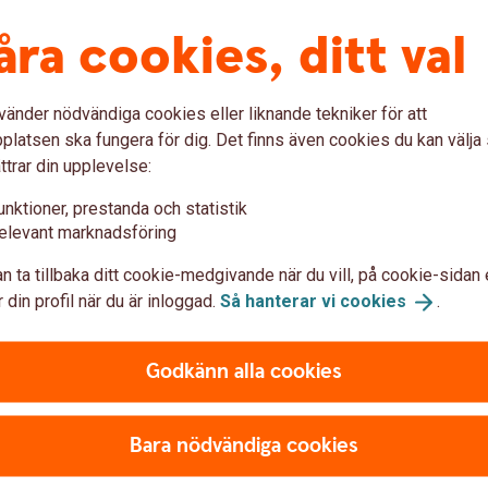
d om minst 8 timmar per arbetsvecka.
åra cookies, ditt val
vänder nödvändiga cookies eller liknande tekniker för att
manditbolag oavsett hur stor del av
latsen ska fungera för dig. Det finns även cookies du kan välj
ttrar din upplevelse:
ans med make, sambo, förälder, barn, eller
unktioner, prestanda och statistik
i bolaget.
elevant marknadsföring
n ta tillbaka ditt cookie-medgivande när du vill, på cookie-sidan 
/reg partner
 din profil när du är inloggad.
Så hanterar vi
cookies
.
r make, sambo eller registrerad partner med
Godkänn alla cookies
rn
Bara nödvändiga cookies
arn, barnbarn eller förälder till företagaren.