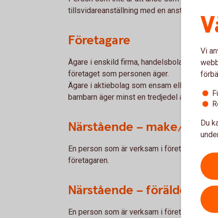
tillsvidareanställning med en anställningsti
V
Företagare
Vi an
Ägare i enskild firma, handelsbolag och kom
webbp
företaget som personen äger.
förbä
Ägare i aktiebolag som ensam eller tillsamm
F
barnbarn äger minst en tredjedel av aktierna 
R
Du ka
Närstående – make/sambo
under
En person som är verksam i företaget och ä
företagaren.
Närstående – förälder/ba
En person som är verksam i företaget och är b