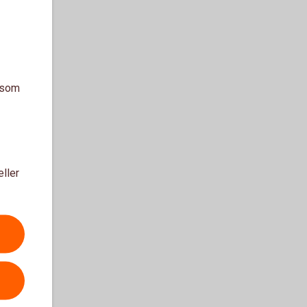
a som
eller