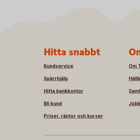
Sidfot
Hitta snabbt
Om
Kundservice
Om T
Spärrhjälp
Håll
Hitta bankkontor
Sam
Bli kund
Jobb
Priser, räntor och kurser